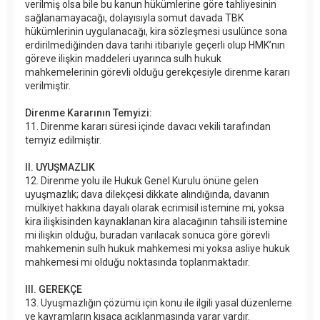
verilmiş olsa bile bu kanun hükümlerine göre tahliyesinin
sağlanamayacağı, dolayısıyla somut davada TBK
hükümlerinin uygulanacağı, kira sözleşmesi usulünce sona
erdirilmediğinden dava tarihi itibariyle geçerli olup HMK’nın
göreve ilişkin maddeleri uyarınca sulh hukuk
mahkemelerinin görevli olduğu gerekçesiyle direnme kararı
verilmiştir.
Direnme Kararının Temyizi:
11. Direnme kararı süresi içinde davacı vekili tarafından
temyiz edilmiştir.
II. UYUŞMAZLIK
12. Direnme yolu ile Hukuk Genel Kurulu önüne gelen
uyuşmazlık; dava dilekçesi dikkate alındığında, davanın
mülkiyet hakkına dayalı olarak ecrimisil istemine mi, yoksa
kira ilişkisinden kaynaklanan kira alacağının tahsili istemine
mi ilişkin olduğu, buradan varılacak sonuca göre görevli
mahkemenin sulh hukuk mahkemesi mi yoksa asliye hukuk
mahkemesi mi olduğu noktasında toplanmaktadır.
III. GEREKÇE
13. Uyuşmazlığın çözümü için konu ile ilgili yasal düzenleme
ve kavramların kısaca açıklanmasında yarar vardır.