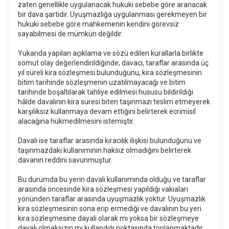
zaten genellikle uygulanacak hukuki sebebe göre aranacak
bir dava şartıdır. Uyuşmazlığa uygulanması gerekmeyen bir
hukuki sebebe göre mahkemenin kendini görevsiz
sayabilmesi de mümkün değildir.
Yukarıda yapılan açıklama ve sözü edilen kurallarla birlikte
somut olay değerlendirildiğinde; davacı, taraflar arasında üç
yıl süreli kira sözleşmesi bulunduğunu, kira sözleşmesinin
bitim tarihinde sözleşmenin uzatılmayacağı ve bitim
tarihinde boşaltılarak tahliye edilmesi hususu bildirildiği
hâlde davalının kira süresi biten taşınmazı teslim etmeyerek
karşılıksız kullanmaya devam ettiğini belirterek ecrimisil
alacağına hükmedilmesini istemiştir.
Davalı ise taraflar arasında kiracılık ilişkisi bulunduğunu ve
taşınmazdaki kullanımının haksız olmadığını belirterek
davanın reddini savunmuştur.
Bu durumda bu yerin davalı kullanımında olduğu ve taraflar
arasında öncesinde kira sözleşmesi yapıldığı vakıaları
yönünden taraflar arasında uyuşmazlık yoktur. Uyuşmazlık
kira sözleşmesinin sona erip ermediği ve davalının bu yeri
kira sözleşmesine dayalı olarak mı yoksa bir sözleşmeye
dayalı olmaksızın mı kullandığı noktasında toplanmaktadır.