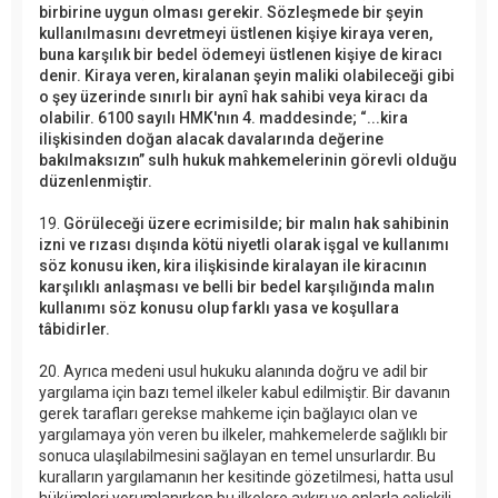
birbirine uygun olması gerekir. Sözleşmede bir şeyin
kullanılmasını devretmeyi üstlenen kişiye kiraya veren,
buna karşılık bir bedel ödemeyi üstlenen kişiye de kiracı
denir. Kiraya veren, kiralanan şeyin maliki olabileceği gibi
o şey üzerinde sınırlı bir aynî hak sahibi veya kiracı da
olabilir. 6100 sayılı HMK'nın 4. maddesinde; “...kira
ilişkisinden doğan alacak davalarında değerine
bakılmaksızın” sulh hukuk mahkemelerinin görevli olduğu
düzenlenmiştir.
19.
Görüleceği üzere ecrimisilde; bir malın hak sahibinin
izni ve rızası dışında kötü niyetli olarak işgal ve kullanımı
söz konusu iken, kira ilişkisinde kiralayan ile kiracının
karşılıklı anlaşması ve belli bir bedel karşılığında malın
kullanımı söz konusu olup farklı yasa ve koşullara
tâbidirler.
20. Ayrıca medeni usul hukuku alanında doğru ve adil bir
yargılama için bazı temel ilkeler kabul edilmiştir. Bir davanın
gerek tarafları gerekse mahkeme için bağlayıcı olan ve
yargılamaya yön veren bu ilkeler, mahkemelerde sağlıklı bir
sonuca ulaşılabilmesini sağlayan en temel unsurlardır. Bu
kuralların yargılamanın her kesitinde gözetilmesi, hatta usul
hükümleri yorumlanırken bu ilkelere aykırı ve onlarla çelişkili