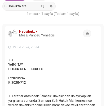
Ara
Gelişmiş arama
1 mesaj •
1
. sayfa (Toplam
1
sayfa)
Hepsihukuk
Alıntı
Mesaj Panosu Yöneticisi
19 Eki 2024, 23:34
T.C.
YARGITAY
HUKUK GENEL KURULU
E:2020/242
K:2020/712
1. Taraflar arasındaki “alacak” davasından dolayı yapılan
yargılama sonunda, Samsun Sulh Hukuk Mahkemesince
verilen davanın reddine ilişkin karar davacı vekili tarafından