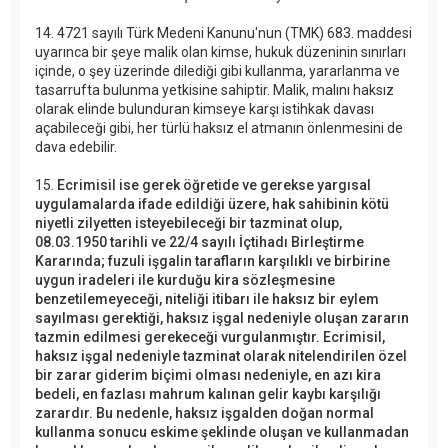
14. 4721 sayılı Türk Medeni Kanunu'nun (TMK) 683. maddesi
uyarınca bir şeye malik olan kimse, hukuk düzeninin sınırları
içinde, o şey üzerinde dilediği gibi kullanma, yararlanma ve
tasarrufta bulunma yetkisine sahiptir. Malik, malını haksız
olarak elinde bulunduran kimseye karşı istihkak davası
açabileceği gibi, her türlü haksız el atmanın önlenmesini de
dava edebilir.
15.
Ecrimisil ise gerek öğretide ve gerekse yargısal
uygulamalarda ifade edildiği üzere, hak sahibinin kötü
niyetli zilyetten isteyebileceği bir tazminat olup,
08.03.1950 tarihli ve 22/4 sayılı İçtihadı Birleştirme
Kararında; fuzuli işgalin tarafların karşılıklı ve birbirine
uygun iradeleri ile kurduğu kira sözleşmesine
benzetilemeyeceği, niteliği itibarı ile haksız bir eylem
sayılması gerektiği, haksız işgal nedeniyle oluşan zararın
tazmin edilmesi gerekeceği vurgulanmıştır. Ecrimisil,
haksız işgal nedeniyle tazminat olarak nitelendirilen özel
bir zarar giderim biçimi olması nedeniyle, en azı kira
bedeli, en fazlası mahrum kalınan gelir kaybı karşılığı
zarardır. Bu nedenle, haksız işgalden doğan normal
kullanma sonucu eskime şeklinde oluşan ve kullanmadan