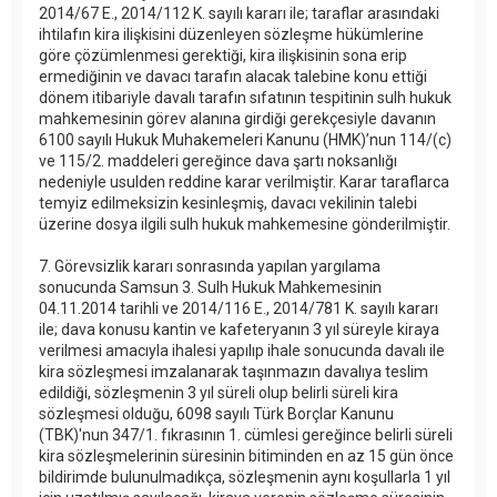
2014/67 E., 2014/112 K. sayılı kararı ile; taraflar arasındaki
ihtilafın kira ilişkisini düzenleyen sözleşme hükümlerine
göre çözümlenmesi gerektiği, kira ilişkisinin sona erip
ermediğinin ve davacı tarafın alacak talebine konu ettiği
dönem itibariyle davalı tarafın sıfatının tespitinin sulh hukuk
mahkemesinin görev alanına girdiği gerekçesiyle davanın
6100 sayılı Hukuk Muhakemeleri Kanunu (HMK)’nun 114/(c)
ve 115/2. maddeleri gereğince dava şartı noksanlığı
nedeniyle usulden reddine karar verilmiştir. Karar taraflarca
temyiz edilmeksizin kesinleşmiş, davacı vekilinin talebi
üzerine dosya ilgili sulh hukuk mahkemesine gönderilmiştir.
7. Görevsizlik kararı sonrasında yapılan yargılama
sonucunda Samsun 3. Sulh Hukuk Mahkemesinin
04.11.2014 tarihli ve 2014/116 E., 2014/781 K. sayılı kararı
ile; dava konusu kantin ve kafeteryanın 3 yıl süreyle kiraya
verilmesi amacıyla ihalesi yapılıp ihale sonucunda davalı ile
kira sözleşmesi imzalanarak taşınmazın davalıya teslim
edildiği, sözleşmenin 3 yıl süreli olup belirli süreli kira
sözleşmesi olduğu, 6098 sayılı Türk Borçlar Kanunu
(TBK)'nun 347/1. fıkrasının 1. cümlesi gereğince belirli süreli
kira sözleşmelerinin süresinin bitiminden en az 15 gün önce
bildirimde bulunulmadıkça, sözleşmenin aynı koşullarla 1 yıl