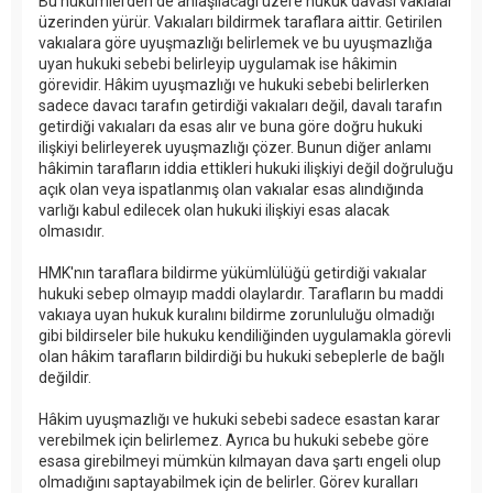
Bu hükümlerden de anlaşılacağı üzere hukuk davası vakıalar
üzerinden yürür. Vakıaları bildirmek taraflara aittir. Getirilen
vakıalara göre uyuşmazlığı belirlemek ve bu uyuşmazlığa
uyan hukuki sebebi belirleyip uygulamak ise hâkimin
görevidir. Hâkim uyuşmazlığı ve hukuki sebebi belirlerken
sadece davacı tarafın getirdiği vakıaları değil, davalı tarafın
getirdiği vakıaları da esas alır ve buna göre doğru hukuki
ilişkiyi belirleyerek uyuşmazlığı çözer. Bunun diğer anlamı
hâkimin tarafların iddia ettikleri hukuki ilişkiyi değil doğruluğu
açık olan veya ispatlanmış olan vakıalar esas alındığında
varlığı kabul edilecek olan hukuki ilişkiyi esas alacak
olmasıdır.
HMK'nın taraflara bildirme yükümlülüğü getirdiği vakıalar
hukuki sebep olmayıp maddi olaylardır. Tarafların bu maddi
vakıaya uyan hukuk kuralını bildirme zorunluluğu olmadığı
gibi bildirseler bile hukuku kendiliğinden uygulamakla görevli
olan hâkim tarafların bildirdiği bu hukuki sebeplerle de bağlı
değildir.
Hâkim uyuşmazlığı ve hukuki sebebi sadece esastan karar
verebilmek için belirlemez. Ayrıca bu hukuki sebebe göre
esasa girebilmeyi mümkün kılmayan dava şartı engeli olup
olmadığını saptayabilmek için de belirler. Görev kuralları