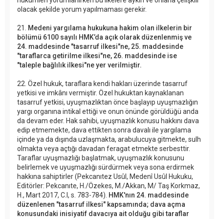
olacak şekilde yorum yapılmaması gerekir.
21.
Medeni yargılama hukukuna hakim olan ilkelerin bir
bölümü 6100 sayılı HMK’da açık olarak düzenlenmiş ve
24. maddesinde "tasarruf ilkesi"ne, 25. maddesinde
"taraflarca getirilme ilkesi"ne, 26. maddesinde ise
"taleple bağlılık ilkesi"ne yer verilmiştir.
22. Özel hukuk, taraflara kendi hakları üzerinde tasarruf
yetkisi ve imkânı vermiştir. Özel hukuktan kaynaklanan
tasarruf yetkisi, uyuşmazlıktan önce başlayıp uyuşmazlığın
yargı organına intikal ettiği ve onun önünde görüldüğü anda
da devam eder. Hak sahibi, uyuşmazlık konusu hakkını dava
edip etmemekte, dava ettikten sonra davalı ile yargılama
içinde ya da dışında uzlaşmakta, arabulucuya gitmekte, sulh
olmakta veya açtığı davadan feragat etmekte serbesttir.
Taraflar uyuşmazlığı başlatmak, uyuşmazlık konusunu
belirlemek ve uyuşmazlığı sürdürmek veya sona erdirmek
hakkına sahiptirler (Pekcanıtez Usûl, Medenî Usûl Hukuku,
Editörler: Pekcanıte, H./Özekes, M./Akkan, M/ Taş Korkmaz,
H., Mart 2017, C.I, s. 783-784).
HMK'nın 24. maddesinde
düzenlenen "tasarruf ilkesi" kapsamında; dava açma
konusundaki inisiyatif davacıya ait olduğu gibi taraflar