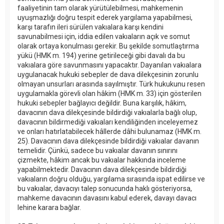
faaliyetinin tam olarak yürütülebilmesi, mahkemenin
uyuşmazlığı doğru tespit ederek yargılama yapabilmesi,
karşı tarafın ileri sürülen vakıalara karşı kendini
savunabilmesi için, iddia edilen vakıaların açık ve somut
olarak ortaya konulması gerekir. Bu şekilde somutlaştırma
yükü (HMK m. 194) yerine getirileceği gibi davalı da bu
vakıalara göre savunmasını yapacaktır. Dayanılan vakıalara
uygulanacak hukuki sebepler de dava dilekçesinin zorunlu
olmayan unsurları arasında sayılmıştır. Türk hukukunu resen
uygulamakla görevli olan hâkim (HMK m. 33) için gösterilen
hukuki sebepler bağlayıcı değildir. Buna karşılık, hâkim,
davacının dava dilekçesinde bildirdiği vakıalarla bağlı olup,
davacının bildirmediği vakıaları kendiliğinden inceleyemez
ve onları hatırlatabilecek hâllerde dâhi bulunamaz (HMK m.
25). Davacının dava dilekçesinde bildirdiği vakıalar davanın
temelidir. Çünkü, sadece bu vakıalar davanın sınırını
çizmekte, hâkim ancak bu vakıalar hakkında inceleme
yapabilmektedir. Davacının dava dilekçesinde bildirdiği
vakıaların doğru olduğu, yargılama sırasında ispat edilirse ve
bu vakıalar, davacıyı talep sonucunda haklı gösteriyorsa,
mahkeme davacının davasını kabul ederek, davayı davacı
lehine karara bağlar.