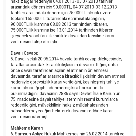
haksız işgal nedeniyle 04.01.2013- 03.07.2013 tarihleri
arasındaki dönem için 90.000TL, 04.07.2013-03.12.2013
tarihleri arasındaki dönem için 75.000TL olmak üzere
toplam 165.000TL tutarındaki ecrimisil alacağının,
90.000TL'lik kısmına 08.08.2013 tarihinden itibaren,
75.000TL'lik kısmına ise 13.01.2014 tarihinden itibaren
işleyecek yasal faizi ile birlikte davalıdan tahsiline karar
verilmesini talep etmiştir.
Davalı Cevabı:
5. Davalı vekili 20.05.2014 havale tarihli cevap dilekçesinde;
taraflar arasındaki kiracılık ilişkisinin devam ettiğini, daha
önce davalı tarafından açılan el atmanın önlenmesi
davasında, taraflar arasında kiracılık ilişkisinin devam etmesi
nedeniyle görevsizlik kararı verildiğini, kesinleşmiş tahliye
kararı olmadığı gibi ödenmemiş kira borcunun da
bulunmadığını, davacının 2886 sayılı Devlet İhale Kanun’un
75. maddesine dayalı tahliye isteminin resmi kurumlarca
reddedildiğini, müvekkilinin haksız müdahalesinden
bahsedilemeyeceğini belirterek davanın reddine karar
verilmesini istemiştir.
Mahkeme Kararı:
6. Samsun Asliye Hukuk Mahkemesinin 26.02.2014 tarihli ve