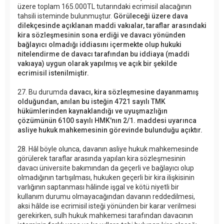
üzere toplam 165.000TL tutarındaki ecrimisil alacağının
tahsili isteminde bulunmuştur.
Görüleceği üzere dava
dilekçesinde açıklanan maddi vakıalar, taraflar arasındaki
kira sözleşmesinin sona erdiği ve davacı yönünden
bağlayıcı olmadığı iddiasını içermekte olup hukuki
nitelendirme de davacı tarafından bu iddiaya (maddi
vakıaya) uygun olarak yapılmış ve açık bir şekilde
ecrimisil istenilmiştir.
27. Bu durumda
davacı, kira sözleşmesine dayanmamış
olduğundan, anılan bu isteğin 4721 sayılı TMK
hükümlerinden kaynaklandığı ve uyuşmazlığın
çözümünün 6100 sayılı HMK'nın 2/1. maddesi uyarınca
asliye hukuk mahkemesinin görevinde bulunduğu açıktır.
28. Hâl böyle olunca, davanın asliye hukuk mahkemesinde
görülerek taraflar arasında yapılan kira sözleşmesinin
davacı üniversite bakımından da geçerli ve bağlayıcı olup
olmadığının tartışılması, hukuken geçerli bir kira ilişkisinin
varlığının saptanması hâlinde işgal ve kötü niyetli bir
kullanım durumu olmayacağından davanın reddedilmesi,
aksi hâlde ise ecrimisil isteği yönünden bir karar verilmesi
gerekirken, sulh hukuk mahkemesi tarafından davacının