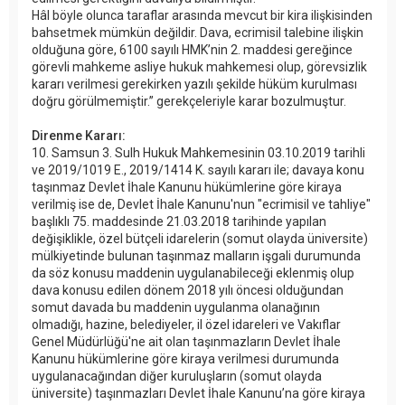
Hâl böyle olunca taraflar arasında mevcut bir kira ilişkisinden
bahsetmek mümkün değildir. Dava, ecrimisil talebine ilişkin
olduğuna göre, 6100 sayılı HMK’nin 2. maddesi gereğince
görevli mahkeme asliye hukuk mahkemesi olup, görevsizlik
kararı verilmesi gerekirken yazılı şekilde hüküm kurulması
doğru görülmemiştir.” gerekçeleriyle karar bozulmuştur.
Direnme Kararı:
10. Samsun 3. Sulh Hukuk Mahkemesinin 03.10.2019 tarihli
ve 2019/1019 E., 2019/1414 K. sayılı kararı ile; davaya konu
taşınmaz Devlet İhale Kanunu hükümlerine göre kiraya
verilmiş ise de, Devlet İhale Kanunu'nun "ecrimisil ve tahliye"
başlıklı 75. maddesinde 21.03.2018 tarihinde yapılan
değişiklikle, özel bütçeli idarelerin (somut olayda üniversite)
mülkiyetinde bulunan taşınmaz malların işgali durumunda
da söz konusu maddenin uygulanabileceği eklenmiş olup
dava konusu edilen dönem 2018 yılı öncesi olduğundan
somut davada bu maddenin uygulanma olanağının
olmadığı, hazine, belediyeler, il özel idareleri ve Vakıflar
Genel Müdürlüğü'ne ait olan taşınmazların Devlet İhale
Kanunu hükümlerine göre kiraya verilmesi durumunda
uygulanacağından diğer kuruluşların (somut olayda
üniversite) taşınmazları Devlet İhale Kanunu’na göre kiraya