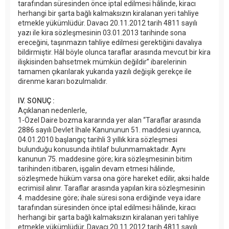
tarafından süresinden önce iptal edilmesi hâlinde, kiracı
herhangi bir şarta bağlı kalmaksızın kiralanan yeri tahliye
etmekle yükümlüdür. Davacı 20.11.2012 tarih 4811 sayılı
yazı ile kira sözleşmesinin 03.01.2013 tarihinde sona
ereceğini, taşınmazın tahliye edilmesi gerektiğini davalıya
bildirmiştir. Hâl böyle olunca taraflar arasında mevcut bir kira
ilişkisinden bahsetmek mümkün değildir” ibarelerinin
tamamen çıkarılarak yukarıda yazılı değişik gerekçe ile
direnme kararı bozulmalıdır.
IV. SONUÇ :
Açıklanan nedenlerle,
1-Özel Daire bozma kararında yer alan “Taraflar arasında
2886 sayılı Devlet İhale Kanununun 51. maddesi uyarınca,
04.01.2010 başlangıç tarihli 3 yıllık kira sözleşmesi
bulunduğu konusunda ihtilaf bulunmamaktadır. Aynı
kanunun 75. maddesine göre; kira sözleşmesinin bitim
tarihinden itibaren, işgalin devam etmesi hâlinde,
sözleşmede hüküm varsa ona göre hareket edilir, aksi halde
ecrimisil alınır. Taraflar arasında yapılan kira sözleşmesinin
4. maddesine göre; ihale süresi sona erdiğinde veya idare
tarafından süresinden önce iptal edilmesi hâlinde, kiracı
herhangi bir şarta bağlı kalmaksızın kiralanan yeri tahliye
etmekle yükümlüdür. Davacı 20.11.2012 tarih 4811 sayılı