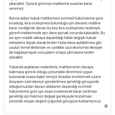
çıkacaktır. Oysa ki görevsiz mahkeme esastan karar
veremez.
Ayrıca asliye hukuk mahkemesi ecrimisil hükümlerine göre
inceleyip, kira sözleşmesi bulunduğu için davanın reddine
karar verdiğinde davacı bu kez kira sözleşmesi nedeniyle
görevli mahkemede ayrı dava açmak zorunda kalacaktır. Bu
ise aynı maddi vakıaya dayanıldığı hâlde değişik hukuki
sebeplere dayalı olarak birden fazla dava açılabilmesi gibi
usulün temel ilkeleriyle ve özellikle usul ekonomisi ilkesiyle
de bağdaşmayan sonuçların ortaya çıkmasına neden
olacaktır.
Yukarıda açıklanan nedenlerle, mahkemenin davaya
bakmaya görevli olduğu yönündeki direnmesi uygun
bulunarak esasa ilişkin temyiz itirazları incelenmek üzere
dosyanın özel daireye gönderilmesi gerektiği görüşünde
olduğumuzdan davacı iddiasının dayandığı ecrimisil
hükümlerine göre işin esası incelenerek karar verilmesi
gerektiği için hükmün değişik gerekçeyle bozulması
yönünde oluşan değerli çoğunluk görüşüne katılamıyoruz.
B
a
ş