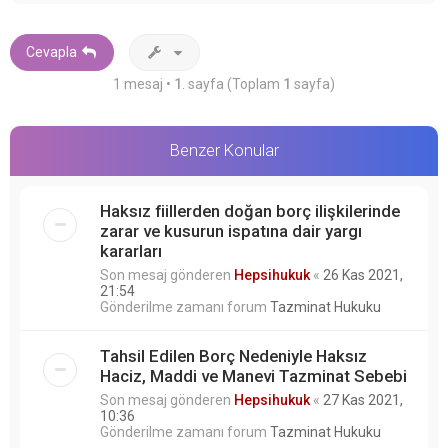
a
d
ö
Cevapla
n
1 mesaj •
1
. sayfa (Toplam
1
sayfa)
Benzer Konular
Haksız fiillerden doğan borç ilişkilerinde
zarar ve kusurun ispatına dair yargı
kararları
Son mesaj gönderen
Hepsihukuk
«
26 Kas 2021,
21:54
Gönderilme zamanı forum
Tazminat Hukuku
Tahsil Edilen Borç Nedeniyle Haksız
Haciz, Maddi ve Manevi Tazminat Sebebi
Son mesaj gönderen
Hepsihukuk
«
27 Kas 2021,
10:36
Gönderilme zamanı forum
Tazminat Hukuku