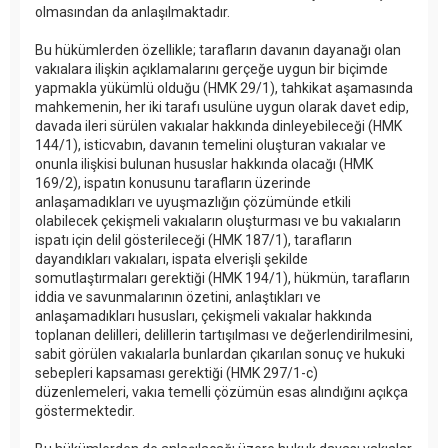
olmasından da anlaşılmaktadır.
Bu hükümlerden özellikle; tarafların davanın dayanağı olan
vakıalara ilişkin açıklamalarını gerçeğe uygun bir biçimde
yapmakla yükümlü olduğu (HMK 29/1), tahkikat aşamasında
mahkemenin, her iki tarafı usulüne uygun olarak davet edip,
davada ileri sürülen vakıalar hakkında dinleyebileceği (HMK
144/1), isticvabın, davanın temelini oluşturan vakıalar ve
onunla ilişkisi bulunan hususlar hakkında olacağı (HMK
169/2), ispatın konusunu tarafların üzerinde
anlaşamadıkları ve uyuşmazlığın çözümünde etkili
olabilecek çekişmeli vakıaların oluşturması ve bu vakıaların
ispatı için delil gösterileceği (HMK 187/1), tarafların
dayandıkları vakıaları, ispata elverişli şekilde
somutlaştırmaları gerektiği (HMK 194/1), hükmün, tarafların
iddia ve savunmalarının özetini, anlaştıkları ve
anlaşamadıkları hususları, çekişmeli vakıalar hakkında
toplanan delilleri, delillerin tartışılması ve değerlendirilmesini,
sabit görülen vakıalarla bunlardan çıkarılan sonuç ve hukuki
sebepleri kapsaması gerektiği (HMK 297/1-c)
düzenlemeleri, vakıa temelli çözümün esas alındığını açıkça
göstermektedir.