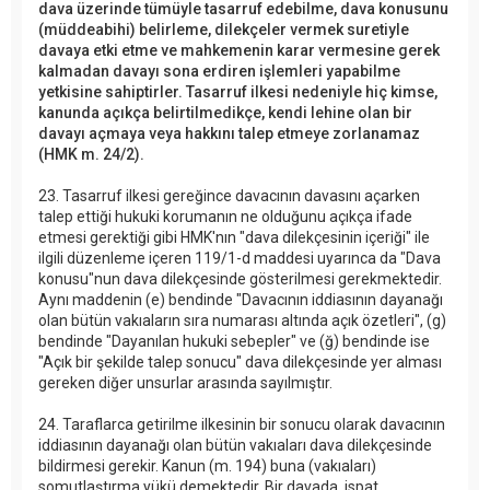
dava üzerinde tümüyle tasarruf edebilme, dava konusunu
(müddeabihi) belirleme, dilekçeler vermek suretiyle
davaya etki etme ve mahkemenin karar vermesine gerek
kalmadan davayı sona erdiren işlemleri yapabilme
yetkisine sahiptirler. Tasarruf ilkesi nedeniyle hiç kimse,
kanunda açıkça belirtilmedikçe, kendi lehine olan bir
davayı açmaya veya hakkını talep etmeye zorlanamaz
(HMK m. 24/2).
23. Tasarruf ilkesi gereğince davacının davasını açarken
talep ettiği hukuki korumanın ne olduğunu açıkça ifade
etmesi gerektiği gibi HMK'nın "dava dilekçesinin içeriği" ile
ilgili düzenleme içeren 119/1-d maddesi uyarınca da "Dava
konusu"nun dava dilekçesinde gösterilmesi gerekmektedir.
Aynı maddenin (e) bendinde "Davacının iddiasının dayanağı
olan bütün vakıaların sıra numarası altında açık özetleri", (g)
bendinde "Dayanılan hukuki sebepler" ve (ğ) bendinde ise
"Açık bir şekilde talep sonucu" dava dilekçesinde yer alması
gereken diğer unsurlar arasında sayılmıştır.
24. Taraflarca getirilme ilkesinin bir sonucu olarak davacının
iddiasının dayanağı olan bütün vakıaları dava dilekçesinde
bildirmesi gerekir. Kanun (m. 194) buna (vakıaları)
somutlaştırma yükü demektedir. Bir davada, ispat