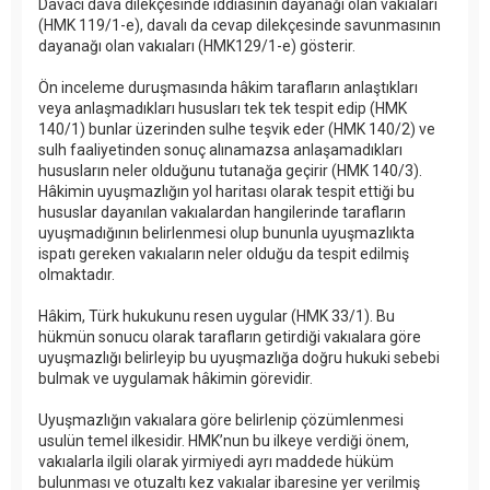
Davacı dava dilekçesinde iddiasının dayanağı olan vakıaları
(HMK 119/1-e), davalı da cevap dilekçesinde savunmasının
dayanağı olan vakıaları (HMK129/1-e) gösterir.
Ön inceleme duruşmasında hâkim tarafların anlaştıkları
veya anlaşmadıkları hususları tek tek tespit edip (HMK
140/1) bunlar üzerinden sulhe teşvik eder (HMK 140/2) ve
sulh faaliyetinden sonuç alınamazsa anlaşamadıkları
hususların neler olduğunu tutanağa geçirir (HMK 140/3).
Hâkimin uyuşmazlığın yol haritası olarak tespit ettiği bu
hususlar dayanılan vakıalardan hangilerinde tarafların
uyuşmadığının belirlenmesi olup bununla uyuşmazlıkta
ispatı gereken vakıaların neler olduğu da tespit edilmiş
olmaktadır.
Hâkim, Türk hukukunu resen uygular (HMK 33/1). Bu
hükmün sonucu olarak tarafların getirdiği vakıalara göre
uyuşmazlığı belirleyip bu uyuşmazlığa doğru hukuki sebebi
bulmak ve uygulamak hâkimin görevidir.
Uyuşmazlığın vakıalara göre belirlenip çözümlenmesi
usulün temel ilkesidir. HMK’nun bu ilkeye verdiği önem,
vakıalarla ilgili olarak yirmiyedi ayrı maddede hüküm
bulunması ve otuzaltı kez vakıalar ibaresine yer verilmiş