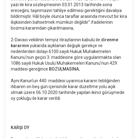
yazı ile kira sözleşmesinin 03.01.2013 tarihinde sona
ereceğini, taşınmazın tahliye edilmesi gerektiğini davalıya
bildirmiştir. Hâl böyle olunca taraflar arasında mevcut bir kira
ilişkisinden bahsetmek mümkün değildir” ifadelerinin
bozma kararından çıkarılmasına,
2-Davacı vekilinin temyiz itirazlarının kabulü ile
direnme
kararının
yukarıda açıklanan değişik gerekçe ve
nedenlerden dolayı 6100 sayılı Hukuk Muhakemeleri
Kanunu'nun geçici 3. maddesine göre uygulanmakta olan
1086 sayılı Hukuk Usulü Muhakemeleri Kanunu'nun 429.
maddesi gereğince
BOZULMASINA
,
Aynı Kanun’un 440. maddesi uyarınca kararın tebliğinden
itibaren on beş gün içerisinde karar düzeltme yolu açık
olmak üzere 06.10.2020 tarihinde yapılan ikinci görüşmede
oy çokluğu ile karar verildi.
KARŞI OY