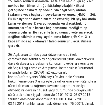
25.
Talep sonucu kısmında ise talebin ne olduğu açık bir
şekilde belirtilmelidir. Çünkü, taleple bağlılık ilkesi
gereğince hâkim talep sonucuyla bağlı olup, ondan
fazlasına veya başka bir şeye karar veremez (HMK m. 26).
Bu ilke uyarınca davacının talep etmediği bir şey hakkında
karar verilemez. Dava sonucunda kurulacak hükmün
sınırını, tarafların karara bağlanmasını istediği talep
sonucu belirler. Bu nedenle talep sonucu yeterince açık
değilse hâkimin davayı aydınlatma ödevi (HMK m. 31)
kapsamında açık olmayan talep sonucunu açıklatması
gerekir.
26. Açıklanan tüm bu yasal düzenleme ve ilkeler
çerçevesinde somut olay değerlendirildiğinde, davacı vekili
dava dilekçesinde, çekişme konusu müvekkili üniversiteye
ait Sağlık Uygulama ve Araştırma Hastanesinin 3 numaralı
girişinde bulunan 297,60 m2 yüzölçümlü
kantin/kafeteryanın 2886 sayılı Devlet İhale Kanunu
hükümlerine göre 3 yıl süreyle davalıya kiraya verildiğini, kira
süresi dolmasına rağmen davalının taşınmazı tahliye
etmediğini, davalının fuzuli şagil durumunda olduğunu ileri
sürülerek haksız işgal nedeniyle 04.01.2013- 03.07.2013
tarihleri arasındaki dönem için 90.000TL, 04.07.2013-
03.12.2013 tarihleri arasındaki dönem için 75.000TL olmak