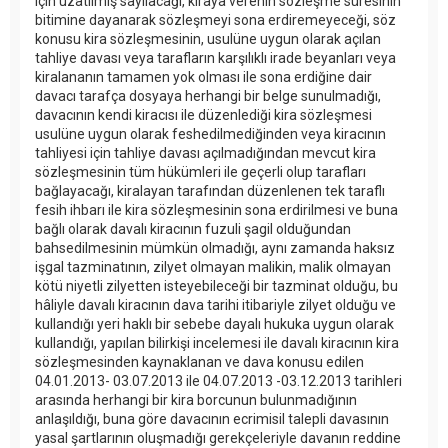
için uzatılmış sayılacağı, kiraya verenin sözleşme süresinin
bitimine dayanarak sözleşmeyi sona erdiremeyeceği, söz
konusu kira sözleşmesinin, usulüne uygun olarak açılan
tahliye davası veya tarafların karşılıklı irade beyanları veya
kiralananın tamamen yok olması ile sona erdiğine dair
davacı tarafça dosyaya herhangi bir belge sunulmadığı,
davacının kendi kiracısı ile düzenlediği kira sözleşmesi
usulüne uygun olarak feshedilmediğinden veya kiracının
tahliyesi için tahliye davası açılmadığından mevcut kira
sözleşmesinin tüm hükümleri ile geçerli olup tarafları
bağlayacağı, kiralayan tarafından düzenlenen tek taraflı
fesih ihbarı ile kira sözleşmesinin sona erdirilmesi ve buna
bağlı olarak davalı kiracının fuzuli şagil olduğundan
bahsedilmesinin mümkün olmadığı, aynı zamanda haksız
işgal tazminatının, zilyet olmayan malikin, malik olmayan
kötü niyetli zilyetten isteyebileceği bir tazminat olduğu, bu
hâliyle davalı kiracının dava tarihi itibariyle zilyet olduğu ve
kullandığı yeri haklı bir sebebe dayalı hukuka uygun olarak
kullandığı, yapılan bilirkişi incelemesi ile davalı kiracının kira
sözleşmesinden kaynaklanan ve dava konusu edilen
04.01.2013- 03.07.2013 ile 04.07.2013 -03.12.2013 tarihleri
arasında herhangi bir kira borcunun bulunmadığının
anlaşıldığı, buna göre davacının ecrimisil talepli davasının
yasal şartlarının oluşmadığı gerekçeleriyle davanın reddine