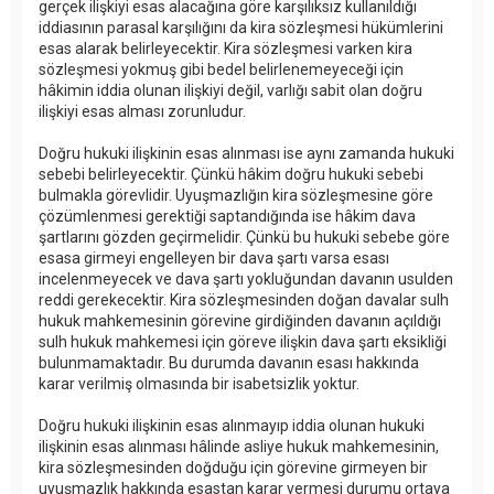
gerçek ilişkiyi esas alacağına göre karşılıksız kullanıldığı
iddiasının parasal karşılığını da kira sözleşmesi hükümlerini
esas alarak belirleyecektir. Kira sözleşmesi varken kira
sözleşmesi yokmuş gibi bedel belirlenemeyeceği için
hâkimin iddia olunan ilişkiyi değil, varlığı sabit olan doğru
ilişkiyi esas alması zorunludur.
Doğru hukuki ilişkinin esas alınması ise aynı zamanda hukuki
sebebi belirleyecektir. Çünkü hâkim doğru hukuki sebebi
bulmakla görevlidir. Uyuşmazlığın kira sözleşmesine göre
çözümlenmesi gerektiği saptandığında ise hâkim dava
şartlarını gözden geçirmelidir. Çünkü bu hukuki sebebe göre
esasa girmeyi engelleyen bir dava şartı varsa esası
incelenmeyecek ve dava şartı yokluğundan davanın usulden
reddi gerekecektir. Kira sözleşmesinden doğan davalar sulh
hukuk mahkemesinin görevine girdiğinden davanın açıldığı
sulh hukuk mahkemesi için göreve ilişkin dava şartı eksikliği
bulunmamaktadır. Bu durumda davanın esası hakkında
karar verilmiş olmasında bir isabetsizlik yoktur.
Doğru hukuki ilişkinin esas alınmayıp iddia olunan hukuki
ilişkinin esas alınması hâlinde asliye hukuk mahkemesinin,
kira sözleşmesinden doğduğu için görevine girmeyen bir
uyuşmazlık hakkında esastan karar vermesi durumu ortaya