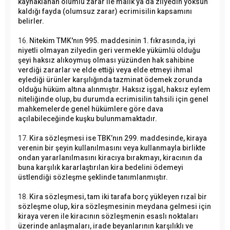
kaynaklanan olumlu zarar ile malik ya da zilyedin yoksun
kaldığı fayda (olumsuz zarar) ecrimisilin kapsamını
belirler.
16.
Nitekim TMK'nın 995. maddesinin 1. fıkrasında, iyi
niyetli olmayan zilyedin geri vermekle yükümlü olduğu
şeyi haksız alıkoymuş olması yüzünden hak sahibine
verdiği zararlar ve elde ettiği veya elde etmeyi ihmal
eylediği ürünler karşılığında tazminat ödemek zorunda
olduğu hüküm altına alınmıştır. Haksız işgal, haksız eylem
niteliğinde olup, bu durumda ecrimisilin tahsili için genel
mahkemelerde genel hükümlere göre dava
açılabileceğinde kuşku bulunmamaktadır.
17.
Kira sözleşmesi ise TBK’nın 299. maddesinde, kiraya
verenin bir şeyin kullanılmasını veya kullanmayla birlikte
ondan yararlanılmasını kiracıya bırakmayı, kiracının da
buna karşılık kararlaştırılan kira bedelini ödemeyi
üstlendiği sözleşme şeklinde tanımlanmıştır.
18.
Kira sözleşmesi, tam iki tarafa borç yükleyen rızaî bir
sözleşme olup, kira sözleşmesinin meydana gelmesi için
kiraya veren ile kiracının sözleşmenin esaslı noktaları
üzerinde anlaşmaları, irade beyanlarının karşılıklı ve