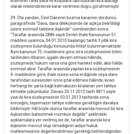
isteminin farklı yasa ve koşullara tabi bulunan kira alacağı
olarak nitelendirilerek karar verilmesi doğru görülmemiştir.
29. Öte yandan, Özel Dairenin bozma kararının dördüncü
paragrafında “Dava, dava dilekçesinde de açıkça belirtildiği
üzere ecrimisil talebine ilişkindir” cümlesinden sonra
“Taraflar arasında 2886 sayılı Devlet İhale Kanununun 51.
maddesi uyarınca, 04.01.2010 başlangıç tarihli 3 yıllık kira
sözleşmesi bulunduğu konusunda ihtilaf bulunmamaktadır.
Aynı kanunun 75. maddesine göre; kira sözleşmesinin bitim
tarihinden itibaren, işgalin devam etmesi hâlinde,
sözleşmede hüküm varsa ona göre hareket edilir, aksi hâlde
ecrimisil alınır. Taraflar arasında yapılan kira sözleşmesinin
4. maddesine göre; ihale süresi sona erdiğinde veya idare
tarafından süresinden önce iptal edilmesi hâlinde, kiracı
herhangi bir şarta bağlı kalmaksızın kiralanan yeri tahliye
etmekle yükümlüdür. Davacı 20.11.2012 tarih 4811 sayılı
yazı ile kira sözleşmesinin 03.01.2013 tarihinde sona
ereceğini, taşınmazın tahliye edilmesi gerektiğini davalıya
bildirmiştir. Hâl böyle olunca taraflar arasında mevcut bir kira
ilişkisinden bahsetmek mümkün değildir” şeklindeki
açıklamalara yer verilmiş ise de, taraflar arasında kira
ilişkisinin mevcut olup olmadığının asliye hukuk
mahkemesince değerlendirilmesi gerektiği belirlendiğinden