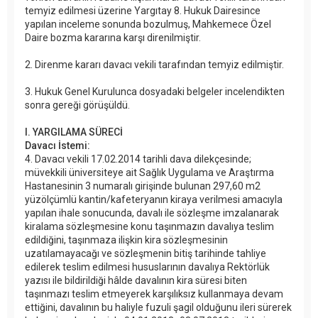
temyiz edilmesi üzerine Yargıtay 8. Hukuk Dairesince
yapılan inceleme sonunda bozulmuş, Mahkemece Özel
Daire bozma kararına karşı direnilmiştir.
2. Direnme kararı davacı vekili tarafından temyiz edilmiştir.
3. Hukuk Genel Kurulunca dosyadaki belgeler incelendikten
sonra gereği görüşüldü.
I. YARGILAMA SÜRECİ
Davacı İstemi:
4. Davacı vekili 17.02.2014 tarihli dava dilekçesinde;
müvekkili üniversiteye ait Sağlık Uygulama ve Araştırma
Hastanesinin 3 numaralı girişinde bulunan 297,60 m2
yüzölçümlü kantin/kafeteryanın kiraya verilmesi amacıyla
yapılan ihale sonucunda, davalı ile sözleşme imzalanarak
kiralama sözleşmesine konu taşınmazın davalıya teslim
edildiğini, taşınmaza ilişkin kira sözleşmesinin
uzatılamayacağı ve sözleşmenin bitiş tarihinde tahliye
edilerek teslim edilmesi hususlarının davalıya Rektörlük
yazısı ile bildirildiği hâlde davalının kira süresi biten
taşınmazı teslim etmeyerek karşılıksız kullanmaya devam
ettiğini, davalının bu haliyle fuzuli şagil olduğunu ileri sürerek