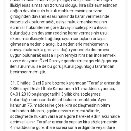
ilişkiyi esas almasının zorunlu olduğu, kira sözleşmesinden
doğan davalar sulh hukuk mahkemesinin görevine
girdiğinden davanın esası hakkında karar verilmesinde
isabetsizlik bulunmadığı, asliye hukuk mahkemesinin
ecrimisil hükümlerine göre davayı inceleyip kira ilişkisi
bulunduğu için davanın reddine karar vermesinin usul
ekonomisi ilkesiyle bağdaşmayan sonuçların ortaya
çıkmasına neden olacağı, bu nedenlerle mahkemenin
davaya bakmakta görevli olduğu yönündeki direnmesi
uygun bulunarak esasa ilişkin temyiz itirazları incelenmek
üzere dosyanın Özel Daireye gönderilmesi gerektiği görüşü
ileri sürülmüş ise de bu görüş Kurul çoğunluğu tarafından
benimsenmemiştir.
31. O hâlde, Özel Daire bozma kararından “Taraflar arasında
2886 sayılı Devlet İhale Kanununun 51. maddesi uyarınca,
04.01.2010 başlangıç tarihli 3 yıllık kira sözleşmesi
bulunduğu konusunda ihtilaf bulunmamaktadır. Aynı
kanunun 75. maddesine göre; kira sözleşmesinin bitim
tarihinden itibaren, işgalin devam etmesi hâlinde,
sözleşmede hüküm varsa ona göre hareket edilir, aksi hâlde
ecrimisil alınır. Taraflar arasında yapılan kira sözleşmesinin
4. maddesine göre; ihale süresi sona erdiğinde veya idare