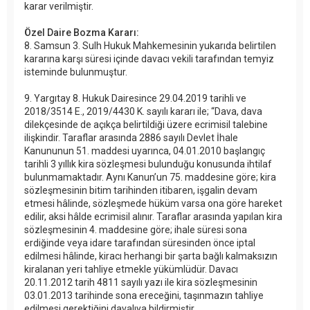
karar verilmiştir.
Özel Daire Bozma Kararı:
8. Samsun 3. Sulh Hukuk Mahkemesinin yukarıda belirtilen
kararına karşı süresi içinde davacı vekili tarafından temyiz
isteminde bulunmuştur.
9. Yargıtay 8. Hukuk Dairesince 29.04.2019 tarihli ve
2018/3514 E., 2019/4430 K. sayılı kararı ile; “Dava, dava
dilekçesinde de açıkça belirtildiği üzere ecrimisil talebine
ilişkindir. Taraflar arasında 2886 sayılı Devlet İhale
Kanununun 51. maddesi uyarınca, 04.01.2010 başlangıç
tarihli 3 yıllık kira sözleşmesi bulunduğu konusunda ihtilaf
bulunmamaktadır. Aynı Kanun’un 75. maddesine göre; kira
sözleşmesinin bitim tarihinden itibaren, işgalin devam
etmesi hâlinde, sözleşmede hüküm varsa ona göre hareket
edilir, aksi hâlde ecrimisil alınır. Taraflar arasında yapılan kira
sözleşmesinin 4. maddesine göre; ihale süresi sona
erdiğinde veya idare tarafından süresinden önce iptal
edilmesi hâlinde, kiracı herhangi bir şarta bağlı kalmaksızın
kiralanan yeri tahliye etmekle yükümlüdür. Davacı
20.11.2012 tarih 4811 sayılı yazı ile kira sözleşmesinin
03.01.2013 tarihinde sona ereceğini, taşınmazın tahliye
edilmesi gerektiğini davalıya bildirmiştir.