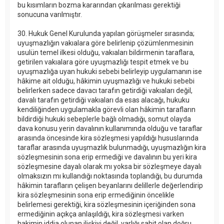
bu kısımların bozma kararından çıkarılması gerektiği
sonucuna varılmıştır.
30. Hukuk Genel Kurulunda yapılan görüşmeler sırasında;
uyuşmazlığın vakıalara göre belirlenip çözümlenmesinin
usulün temel ilkesi olduğu, vakıaları bildirmenin taraflara,
getirilen vakıalara göre uyuşmazlığı tespit etmek ve bu
uyuşmazlığa uyan hukuki sebebi belirleyip uygulamanın ise
hâkime ait olduğu, hâkimin uyuşmazlığı ve hukuki sebebi
belirlerken sadece davacı tarafın getirdiği vakıaları değil,
davalı tarafın getirdiği vakıaları da esas alacağı, hukuku
kendiliğinden uygulamakla görevli olan hâkimin tarafların
bildirdiği hukuki sebeplerle bağlı olmadığı, somut olayda
dava konusu yerin davalının kullanımında olduğu ve taraflar
arasında öncesinde kira sözleşmesi yapıldığı hususlarında
taraflar arasında uyuşmazlık bulunmadığı, uyuşmazlığın kira
sözleşmesinin sona erip ermediği ve davalının bu yeri kira
sözleşmesine dayalı olarak mı yoksa bir sözleşmeye dayalı
olmaksızın mı kullandığı noktasında toplandığı, bu durumda
hâkimin tarafların çelişen beyanlarını delillerle değerlendirip
kira sözleşmesinin sona erip ermediğinin öncelikle
belirlemesi gerektiği, kira sözleşmesinin içeriğinden sona
ermediğinin açıkça anlaşıldığı, kira sözleşmesi varken
hakimin iddia olunan ilişkiyi değil, varlığı sabit olan doğru