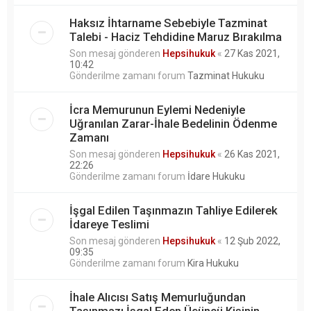
Haksız İhtarname Sebebiyle Tazminat
Talebi - Haciz Tehdidine Maruz Bırakılma
Son mesaj gönderen
Hepsihukuk
«
27 Kas 2021,
10:42
Gönderilme zamanı forum
Tazminat Hukuku
İcra Memurunun Eylemi Nedeniyle
Uğranılan Zarar-İhale Bedelinin Ödenme
Zamanı
Son mesaj gönderen
Hepsihukuk
«
26 Kas 2021,
22:26
Gönderilme zamanı forum
İdare Hukuku
İşgal Edilen Taşınmazın Tahliye Edilerek
İdareye Teslimi
Son mesaj gönderen
Hepsihukuk
«
12 Şub 2022,
09:35
Gönderilme zamanı forum
Kira Hukuku
İhale Alıcısı Satış Memurluğundan
Taşınmazı İşgal Eden Üçüncü Kişinin