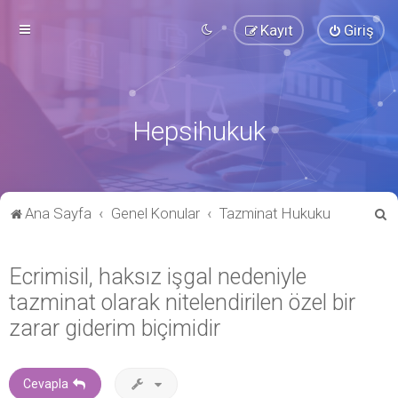
Kayıt
Giriş
Hepsihukuk
A
Ana Sayfa
Genel Konular
Tazminat Hukuku
r
a
Ecrimisil, haksız işgal nedeniyle
tazminat olarak nitelendirilen özel bir
zarar giderim biçimidir
Cevapla