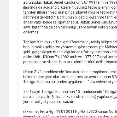
zorunludur. Hukuk Genel Kurulunun 5.6.1991 tarih ve 199
ilamında da açıklandığı üzere “..usulsüz tebliğ işlemini ö
tarihten itibaren yedi gün içinde şikayet yolu ile teblig
getirmesi gereklidir.” Borçlunun bildirdiği öğrenme tarihi e
ancak yazılı belge ile ispatlanabilir. Hukuk Genel Kurulun
sayılı kararında da benimsendiği üzere beyan edilen öğren
edilemez.
Tebligat Kanunu ve Tebligat Yönetmeliği, tebliğ belgesinde
bunun tahkik şeklini ve yöntemini göstermemiştir. Mahkem
şekli, gerçekleşen maddi olgular en ufak ayrıntılarına ka
edilmelidir. HGK'nın 7.4.1982 tarih ve 1377-337 sayılı kar
parçasında yazılı olan hususun aksi her türlü delille ispatla
İİK'nın 21/1. maddesinde "İcra dairelerince yapılacak tebli
hükümlerine göre olur....düzenlemesi ve aynı kanunun 57/
Tebligat Kanunu hükümleri uygulanır..... " düzenlemesi yer
7201 sayılı Tebligat Kanunu'nun 10. maddesinde "Tebligat,
adresinde yapılır. Şu kadar ki; kendisine tebliğ yapılacak 
yerde tebligat yapılması caizdir.
(Eklenmiş Fıkra Rgt: 19.01.2011 Rg No: 27820 Kanun No: 6
elverişli olmadığının anlaşılması veya tebligat yapılamam