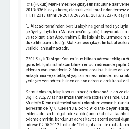
İcra (Hukuk) Mahkemesince şikâyetin kabulüne dair verilen
2013/836 K. sayılı karar, alacaklı vekili tarafından temyiz
11.11.2013 tarihli ve 2013/26365 E., 2013/35237 K. sayılı ka
“... Alacaklı tarafından borçlu aleyhine genel haciz yoluyla 
şikâyet yoluyla İcra Mahkemesi'ne yaptığı başvuruda, örn
ve tebligatı alan Abdurrahim Ç. ile ilgisinin bulunmadığını 
düzeltilmesini istediği, Mahkemece şikâyetin kabul edilere
verildiği anlaşılmaktadır.
7201 Sayılı Tebligat Kanunu'nun bilinen adrese tebligatı 
göre; tebligat muhatabın bilinen en son adresinde yapılır. 
eklenen aynı maddenin 2. fıkrasına göre ise, bilinen en son
anlaşılması veya tebligat yapılamaması halinde, muhatab
yerleşim yeri adresi, bilinen en son adresi olarak kabul edil
Somut olayda; takip konusu alacağın dayanağı olan ve alaca
Dış Tic. A.Ş. Arasında imzalanan kira sözleşmesinde, usul
Mustafa K.'nın müteselsil borçlu olarak imzasının bulun
adresinin de “Ç.K. Kuleleri D Blok No:9” olarak beyan edi
edilen adresin tebligat adresi olduğunun kabul ve taahhüt 
ödeme emrinin, borçlunun adres kayıt sistemi adresi dışın
adrese 02.05.2012 tarihinde “Tebligat adreste muhatabın i