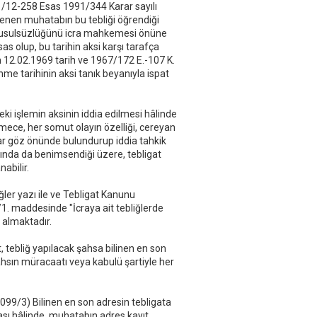
1/12-258 Esas 1991/344 Karar sayılı
ğrenen muhatabın bu tebliği öğrendiği
atın usulsüzlüğünü icra mahkemesi önüne
sas olup, bu tarihin aksi karşı tarafça
un 12.02.1969 tarih ve 1967/172 E.-107 K.
me tarihinin aksi tanık beyanıyla ispat
ki işlemin aksinin iddia edilmesi hâlinde
ece, her somut olayın özelliği, cereyan
dar göz önünde bulundurup iddia tahkik
arında da benimsendiği üzere, tebligat
nabilir.
ğler yazı ile ve Tebligat Kanunu
1. maddesinde "İcraya ait tebliğlerde
 almaktadır.
 tebliğ yapılacak şahsa bilinen en son
şahsın müracaatı veya kabulü şartiyle her
099/3) Bilinen en son adresin tebligata
ası hâlinde, muhatabın adres kayıt