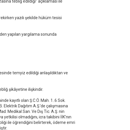
zasına tebliğ edildiği” açıklaması ile
kirken yazılı şekilde hüküm tesisi
niden yapılan yargılama sonunda
sinde temyiz edildiği anlaşıldıktan ve
liğ şikâyetine ilişkindir.
inde kayıtlı olan Ş.C.Ö. Mah. 1..6 Sok.
Elektrik Dağıtım A.Ş.'de çalışmasına
ad. Medikal San. Ve Dış Tic. A.Ş. nin
 yetkilisi olmadığını, icra takibini İİK'nın
iği ile öğrendiğini belirterek, ödeme emri
ştir.