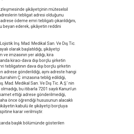
sözleşmesinde şikâyetçinin müteselsil
reslerin tebligat adresi olduğunu
 adrese ödeme emri tebligatı çıkarıldığını,
beyan ederek, şikâyetin reddini
Lojistik İnş. Mad. Medikal San. Ve Dış Tic.
lı olarak başlatıldığı, şikâyetçi
 ve imzasının yer aldığı, kira
da kiracı-dava dışı borçlu şirketin
i tebligatının dava dışı borçlu şirketin
en adrese gönderildiği, aynı adreste hangi
rrahim Ç. imzasına tebliğ edildiği,
nş. Mad. Medikal San. Ve Dış Tic. A.Ş.' nin
i olmadığı, bu itibarla 7201 sayılı Kanun'un
kamet ettiği adrese gönderilmediği,
i daha önce öğrendiği hususunun alacaklı
ikâyetin kabulü ile şikâyetçi borçluya
itine karar verilmiştir.
yukarıda başlık bölümünde gösterilen