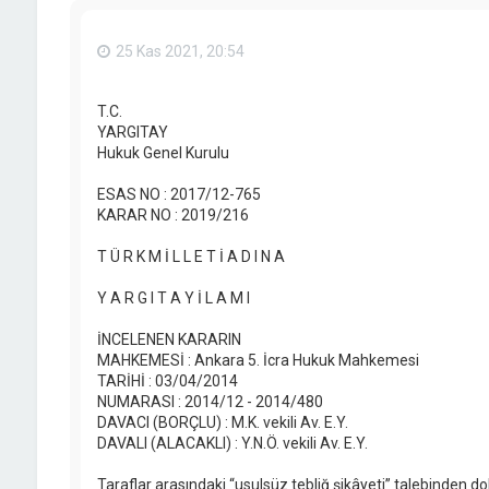
25 Kas 2021, 20:54
T.C.
YARGITAY
Hukuk Genel Kurulu
ESAS NO : 2017/12-765
KARAR NO : 2019/216
T Ü R K M İ L L E T İ A D I N A
Y A R G I T A Y İ L A M I
İNCELENEN KARARIN
MAHKEMESİ : Ankara 5. İcra Hukuk Mahkemesi
TARİHİ : 03/04/2014
NUMARASI : 2014/12 - 2014/480
DAVACI (BORÇLU) : M.K. vekili Av. E.Y.
DAVALI (ALACAKLI) : Y.N.Ö. vekili Av. E.Y.
Taraflar arasındaki “usulsüz tebliğ şikâyeti” talebinden 