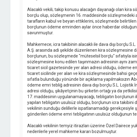
Alacaklı vekili; takip konusu alacağın dayanağı olan kira 
borçlu olup, sözleşmenin 16. maddesinde sözleşmedeki ad
tarafların kabul ve beyan ettiklerini, sözleşmede belirtilen
borçlunun ödeme emrinden aylar önce haberdar olduğunu 
savunmuştur.
Mahkemece; icra takibinin alacaklı ile dava dışı borçlu S.L. 
A.Ş. arasında adi şekilde düzenlenen kira sözleşmesine daya
borçlunun, bu sözleşmede "müteselsil borçlu" sıfatıyla isim
sözleşmesine konu edilen taşınmazın adresinin aynı zaman
ticaret sicil gazetesinde yer alan adresi olduğu, ödeme emr
ticaret sicilinde yer alan ve kira sözleşmesinde bahsi geç
sıfatla bulunduğu yönünde bir açıklama yapılmaksızın Abdu
ödeme emri tebliğ adresinin dava dışı borçlu S.L. Lojistik İ
adresi olduğu, şikâyetçinin bu şirketin ortağı ya da yetkilis
17. maddesinin uygulanamayacağı, tebligatın borçlunun i
yapılan tebligatın usulsüz olduğu, borçlunun icra takibin
vekilinin sunduğu delillerle ispatlanamadığı gerekçesiyle ş
gönderilen ödeme emri tebligatının usulsüz olduğunun tesp
Alacaklı vekilinin temyiz itirazları üzerine Özel Dairece 
nedenlerle yerel mahkeme kararı bozulmuştur.