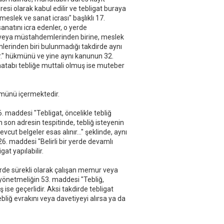
esi olarak kabul edilir ve tebligat buraya
eslek ve sanat icrası" başlıklı 17.
anatını icra edenler, o yerde
 veya müstahdemlerinden birine, meslek
erinden biri bulunmadığı takdirde aynı
ır." hükmünü ve yine aynı kanunun 32.
hatabı tebliğe muttali olmuş ise muteber
ükmünü içermektedir.
maddesi "Tebligat, öncelikle tebliğ
n son adresin tespitinde, tebliğ isteyenin
vcut belgeler esas alınır..." şeklinde, aynı
26. maddesi "Belirli bir yerde devamlı
at yapılabilir.
rde sürekli olarak çalışan memur veya
ı yönetmeliğin 53. maddesi "Tebliğ,
 ise geçerlidir. Aksi takdirde tebligat
bliğ evrakını veya davetiyeyi alırsa ya da