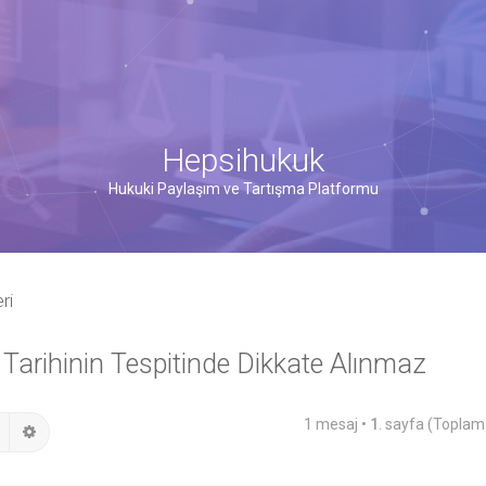
Hepsihukuk
Hukuki Paylaşım ve Tartışma Platformu
ri
 Tarihinin Tespitinde Dikkate Alınmaz
1 mesaj •
1
. sayfa (Topla
Ara
Gelişmiş arama