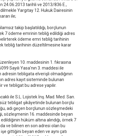
u
 24.06.2013 tarihli ve 2013/836 E.,
k
 edilmekle Yargıtay 12. Hukuk Dairesinin
rarı ile;
ilamsız takip başlatıldığı, borçlunun
ek 7 ödeme emrinin tebliğ edildiği adres
belirterek ödeme emri tebliğ tarihinin
k tebliğ tarihinin düzeltilmesine karar
düzenleyen 10. maddesinin 1. fıkrasına
6099 Sayılı Yasa'nın 3. maddesi ile
 adresin tebligata elverişli olmadığının
ın adres kayıt sisteminde bulunan
ir ve tebligat bu adrese yapılır.
klı ile S.L. Lojistek İnş. Mad. Med. San.
süz tebligat şikâyetinde bulunan borçlu
duğu, adı geçen borçlunun sözleşmedeki
ldiği, sözleşmenin 16. maddesinde beyan
edildiğinin hüküm altına alındığı, örnek 7
da ve bilinen en son adresi olan bu
şe gittiğini beyan eden ve aynı çatı