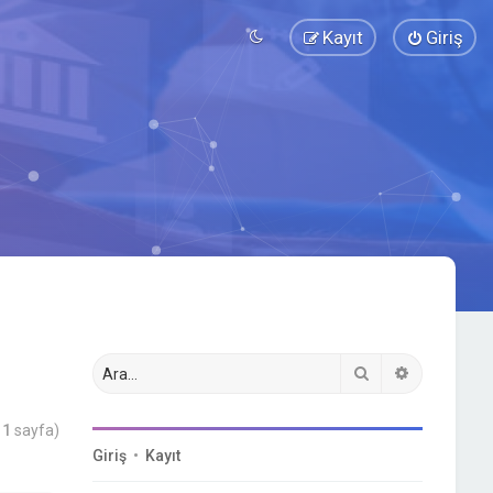
Kayıt
Giriş
Ara
Gelişmiş a
m
1
sayfa)
Giriş
•
Kayıt