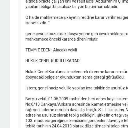
altında birlikte çalışan ehil ve reşit işçisi Abdurrahim Ç. im
yapılan tebligatta usulsüz bir yön bulunmamaktadır.
O halde mahkemece şikâyetin reddine karar verilmesi gere
isabetsizdir…”
gerekçesi ile bozularak dosya yerine geri çevrilmekle ye
mahkemece önceki kararda direnilmiştir.
TEMYİZ EDEN : Alacaklı vekili
HUKUK GENEL KURULU KARARI
Hukuk Genel Kurulunca incelenerek direnme kararının süre
dosyadaki belgeler okunduktan sonra gereği görüşüldü:
İstem, genel haciz yolu ile yapılan icra takibinde usulsüz teb
Borçlu vekili; 01.05.2009 tarihinden beri adres kayıt sistem
No:6/10 Çankaya/Ankara adresinde ikamet etmesine ve B. 
rağmen, ödeme emrinin dava dışı borçlu S.L. Lojistik İnş. M
adresine usulsüz olarak tebliğ edildiğini, şirketin ortağı veya
103. maddesi gereğince kendisine gönderilen davetiye tebl
tebliğ tarihinin 24.04.2013 olarak düzeltilmesini talep etmi