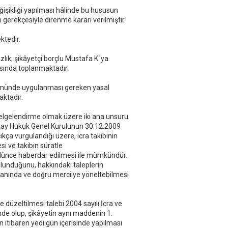
işikliği yapılması hâlinde bu hususun
 gerekçesiyle direnme kararı verilmiştir.
ktedir.
ık; şikâyetçi borçlu Mustafa K.'ya
sında toplanmaktadır.
zümünde uygulanması gereken yasal
ktadır.
ve belgelendirme olmak üzere iki ana unsuru
rgıtay Hukuk Genel Kurulunun 30.12.2009
kça vurgulandığı üzere, icra takibinin
esi ve takibin süratle
sulünce haberdar edilmesi ile mümkündür.
ulunduğunu, hakkındaki taleplerin
amanında ve doğru merciiye yöneltebilmesi
düzeltilmesi talebi 2004 sayılı İcra ve
nde olup, şikâyetin aynı maddenin 1.
en itibaren yedi gün içerisinde yapılması