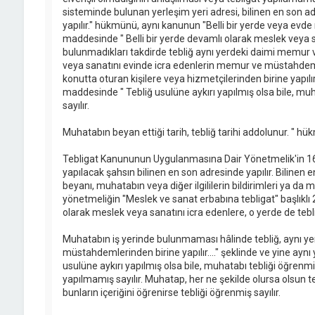
sisteminde bulunan yerleşim yeri adresi, bilinen en son adr
yapılır." hükmünü, aynı kanunun "Belli bir yerde veya evde m
maddesinde " Belli bir yerde devamlı olarak meslek veya s
bulunmadıkları takdirde tebliğ aynı yerdeki daimi memur
veya sanatını evinde icra edenlerin memur ve müstahdeml
konutta oturan kişilere veya hizmetçilerinden birine yapıl
maddesinde " Tebliğ usulüne aykırı yapılmış olsa bile, mu
sayılır.
Muhatabın beyan ettiği tarih, tebliğ tarihi addolunur. " h
Tebligat Kanununun Uygulanmasına Dair Yönetmelik'in 16. 
yapılacak şahsın bilinen en son adresinde yapılır. Bilinen e
beyanı, muhatabın veya diğer ilgililerin bildirimleri ya da me
yönetmeliğin "Meslek ve sanat erbabına tebligat" başlıklı 
olarak meslek veya sanatını icra edenlere, o yerde de teblig
Muhatabın iş yerinde bulunmaması hâlinde tebliğ, aynı ye
müstahdemlerinden birine yapılır...." şeklinde ve yine ayn
usulüne aykırı yapılmış olsa bile, muhatabı tebliği öğrenmiş
yapılmamış sayılır. Muhatap, her ne şekilde olursa olsun te
bunların içeriğini öğrenirse tebliği öğrenmiş sayılır.