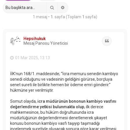
Ara
Gelişmiş arama
1 mesaj •
1
. sayfa (Toplam
1
sayfa)
Hepsihukuk
Alıntı
Mesaj Panosu Yöneticisi
01 Mar 2025, 13:13
İİK’nun 168/1. maddesinde; “İcra memuru senedin kambiyo
senedi olduğunu ve vadesinin geldiğini görürse, borçluya
senet sureti ile birlikte hemen bir ödeme emri gönderir.”
hükmüne yer verilmiştir.
Somut olayda,
icra müdürünün bononun kambiyo vasfını
değerlendirme yetkisi bulunmakta olup
, ilk derece
mahkemesince, bu hüküm doğrultusunda icra
müdürlüğünün değerlendirmesi denetlenerek şikayet
konusu bononun kambiyo vasfı taşıyıp taşımadığı
incelenmek suretiyle oluşacak sonuca göre karar verilmesi