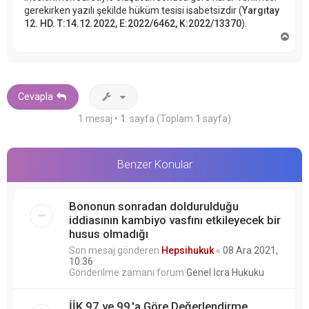
gerekirken yazılı şekilde hüküm tesisi isabetsizdir (
Yargıtay
12. HD. T:14.12.2022, E:2022/6462, K:2022/13370
).
B
a
ş
a
d
ö
Cevapla
n
1 mesaj •
1
. sayfa (Toplam
1
sayfa)
Benzer Konular
Bononun sonradan doldurulduğu
iddiasının kambiyo vasfını etkileyecek bir
husus olmadığı
Son mesaj gönderen
Hepsihukuk
«
08 Ara 2021,
10:36
Gönderilme zamanı forum
Genel İcra Hukuku
İİK 97 ve 99.'a Göre Değerlendirme