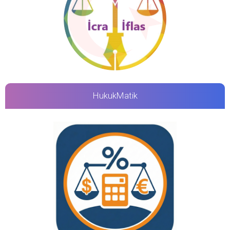
HukukMatik