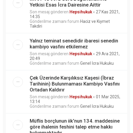
Yetkisi Esas İcra Dairesine Aittir
Son mesaj gönderen
Hepsihukuk
«
27 Kas 2021,
14:35
Gönderilme zamanı forum
Haciz ve Kıymet
Takdiri
Yalnız teminat senedidir ibaresi senedin
kambiyo vasfını etkilemez
Son mesaj gönderen
Hepsihukuk
«
29 Ara 2021,
20:49
Gönderilme zamanı forum
Genel İcra Hukuku
Çek Üzerinde Karşılıksız Kaşesi (İbraz
Tarihinin) Bulunmaması Kambiyo Vasfını
Ortadan Kaldırır
Son mesaj gönderen
Hepsihukuk
«
01 Mar 2025,
13:14
Gönderilme zamanı forum
Genel İcra Hukuku
Müflis borçlunun iik'nun 134. maddesine
göre ihalenin feshini talep etme hakkı
bulunmaktadır.