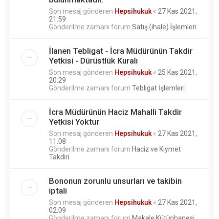
Son mesaj gönderen
Hepsihukuk
«
27 Kas 2021,
21:59
Gönderilme zamanı forum
Satış (ihale) İşlemleri
İlanen Tebligat - İcra Müdürünün Takdir
Yetkisi - Dürüstlük Kuralı
Son mesaj gönderen
Hepsihukuk
«
25 Kas 2021,
20:29
Gönderilme zamanı forum
Tebligat İşlemleri
İcra Müdürünün Haciz Mahalli Takdir
Yetkisi Yoktur
Son mesaj gönderen
Hepsihukuk
«
27 Kas 2021,
11:08
Gönderilme zamanı forum
Haciz ve Kıymet
Takdiri
Bononun zorunlu unsurları ve takibin
iptali
Son mesaj gönderen
Hepsihukuk
«
27 Kas 2021,
02:09
Gönderilme zamanı forum
Makale Kütüphanesi