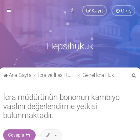
Kayıt
Giriş
Hepsihukuk
A
Ana Sayfa
İcra ve İflas Hukuku
Genel İcra Hukuku
r
a
İcra müdürünün bononun kambiyo
vasfını değerlendirme yetkisi
bulunmaktadır.
Cevapla