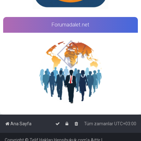
Forumadalet.net
Ana Sayfa
Tüm zamanlar
UTC+03:00
Copyright © Telif Hakları Hepsihukuk.com'a Aittir |