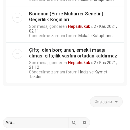
Bononun (Emre Muharrer Senetin)
Geçerlilik Koşulları
Son mesaj gönderen
Hepsihukuk
«
27 Kas 2021,
02:11
Gönderilme zamanı forum
Makale Kütüphanesi
Çiftçi olan borçlunun, emekli maaşı
alması çiftçilik vasfını ortadan kaldırmaz
Son mesaj gönderen
Hepsihukuk
«
27 Kas 2021,
21:12
Gönderilme zamanı forum
Haciz ve Kıymet
Takdiri
Geçiş yap
Ara
Gelişmiş arama