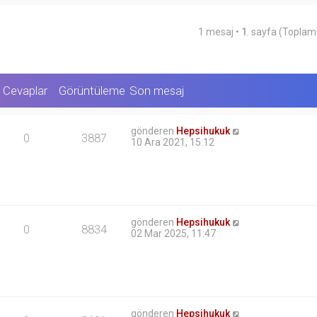
k
u
k
1 mesaj •
1
. sayfa (Topla
Cevaplar
Görüntüleme
Son mesaj
gönderen
Hepsihukuk
0
3887
10 Ara 2021, 15:12
gönderen
Hepsihukuk
0
8834
02 Mar 2025, 11:47
gönderen
Hepsihukuk