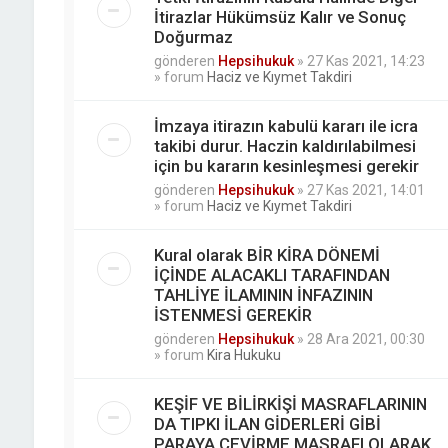
İtirazlar Hükümsüz Kalır ve Sonuç
Doğurmaz
gönderen
Hepsihukuk
»
27 Kas 2021, 14:23
» forum
Haciz ve Kıymet Takdiri
İmzaya itirazın kabulü kararı ile icra
takibi durur. Haczin kaldırılabilmesi
için bu kararın kesinleşmesi gerekir
gönderen
Hepsihukuk
»
27 Kas 2021, 14:01
» forum
Haciz ve Kıymet Takdiri
Kural olarak BİR KİRA DÖNEMİ
İÇİNDE ALACAKLI TARAFINDAN
TAHLİYE İLAMININ İNFAZININ
İSTENMESİ GEREKİR
gönderen
Hepsihukuk
»
28 Ara 2021, 00:30
» forum
Kira Hukuku
KEŞİF VE BİLİRKİŞİ MASRAFLARININ
DA TIPKI İLAN GİDERLERİ GİBİ
PARAYA ÇEVİRME MASRAFI OLARAK