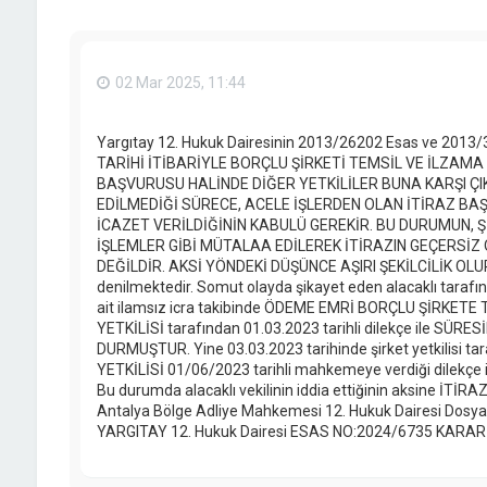
02 Mar 2025, 11:44
Yargıtay 12. Hukuk Dairesinin 2013/26202 Esas ve 2013/3
TARİHİ İTİBARİYLE BORÇLU ŞİRKETİ TEMSİL VE İLZAMA
BAŞVURUSU HALİNDE DİĞER YETKİLİLER BUNA KARŞI ÇI
EDİLMEDİĞİ SÜRECE, ACELE İŞLERDEN OLAN İTİRAZ B
İCAZET VERİLDİĞİNİN KABULÜ GEREKİR. BU DURUMUN, Ş
İŞLEMLER GİBİ MÜTALAA EDİLEREK İTİRAZIN GEÇERSİ
DEĞİLDİR. AKSİ YÖNDEKİ DÜŞÜNCE AŞIRI ŞEKİLCİLİK OL
denilmektedir. Somut olayda şikayet eden alacaklı tarafında
ait ilamsız icra takibinde ÖDEME EMRİ BORÇLU ŞİRKETE
YETKİLİSİ tarafından 01.03.2023 tarihli dilekçe ile SÜ
DURMUŞTUR. Yine 03.03.2023 tarihinde şirket yetkilisi tara
YETKİLİSİ 01/06/2023 tarihli mahkemeye verdiği dilekç
Bu durumda alacaklı vekilinin iddia ettiğinin aksine İ
Antalya Bölge Adliye Mahkemesi 12. Hukuk Dairesi Dosy
YARGITAY 12. Hukuk Dairesi ESAS NO:2024/6735 KARAR