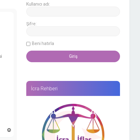
Kullanıcı adı:
Şifre:
Beni hatırla
i
İcra Rehberi
B
a
ş