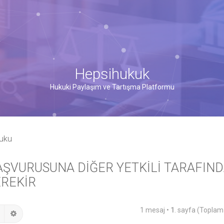
Hepsihukuk
Hukuki Paylaşım ve Tartışma Platformu
kuku
BAŞVURUSUNA DİĞER YETKİLİ TARAFIN
EREKİR
1 mesaj •
1
. sayfa (Topla
Ara
Gelişmiş arama