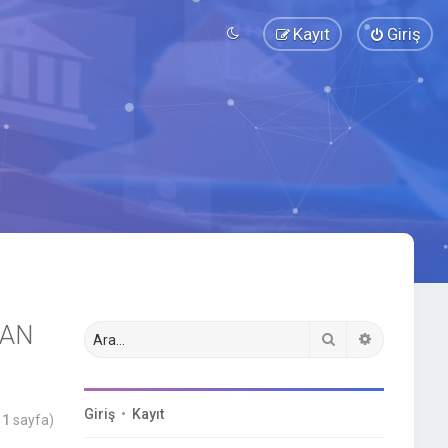
Kayıt
Giriş
DAN
Ara
Gelişmiş a
Giriş
•
Kayıt
m
1
sayfa)