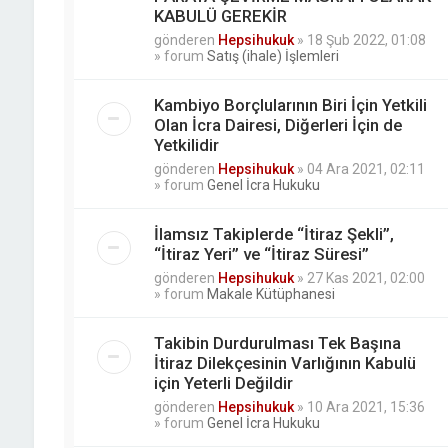
KABULÜ GEREKİR
gönderen
Hepsihukuk
»
18 Şub 2022, 01:08
» forum
Satış (ihale) İşlemleri
Kambiyo Borçlularının Biri İçin Yetkili
Olan İcra Dairesi, Diğerleri İçin de
Yetkilidir
gönderen
Hepsihukuk
»
04 Ara 2021, 02:11
» forum
Genel İcra Hukuku
İlamsız Takiplerde “İtiraz Şekli”,
“İtiraz Yeri” ve “İtiraz Süresi”
gönderen
Hepsihukuk
»
27 Kas 2021, 02:00
» forum
Makale Kütüphanesi
Takibin Durdurulması Tek Başına
İtiraz Dilekçesinin Varlığının Kabulü
için Yeterli Değildir
gönderen
Hepsihukuk
»
10 Ara 2021, 15:36
» forum
Genel İcra Hukuku