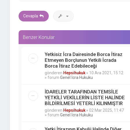
Cevapla
Benzer Konular
Yetkisiz İcra Dairesinde Borca İtiraz
Etmeyen Borçlunun Yetkili İcrada
Borca İtiraz Edebileceği
gönderen
Hepsihukuk
»
10 Ara 2021, 15:12
» forum
Genel İcra Hukuku
İDARELER TARAFINDAN TEMSİLE
YETKİLİ VEKİLLERİN LİSTE HALİNDE
BİLDİRİLMESİ YETERLİ KILINMIŞTIR
gönderen
Hepsihukuk
»
02 Mar 2025, 11:47
» forum
Genel İcra Hukuku
Yetki İtirazının Kabulü Halinde Diğer