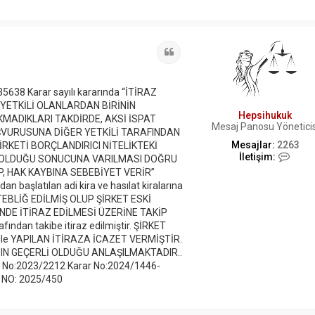
Alıntı
5638 Karar sayılı kararında “İTİRAZ
 YETKİLİ OLANLARDAN BİRİNİN
Hepsihukuk
KMADIKLARI TAKDİRDE, AKSİ İSPAT
Mesaj Panosu Yöneticis
AŞVURUSUNA DİĞER YETKİLİ TARAFINDAN
Mesajlar:
2263
İRKETİ BORÇLANDIRICI NİTELİKTEKİ
İ
İletişim:
Z OLDUĞU SONUCUNA VARILMASI DOĞRU
l
UP, HAK KAYBINA SEBEBİYET VERİR”
e
n başlatılan adi kira ve hasılat kiralarına
t
 TEBLİĞ EDİLMİŞ OLUP ŞİRKET ESKİ
i
ş
RESİNDE İTİRAZ EDİLMESİ ÜZERİNE TAKİP
i
fından takibe itiraz edilmiştir. ŞİRKET
m
e ile YAPILAN İTİRAZA İCAZET VERMİŞTİR.
H
TİRAZIN GEÇERLİ OLDUĞU ANLAŞILMAKTADIR..
e
a No:2023/2212 Karar No:2024/1446-
p
s
 NO: 2025/450
i
h
u