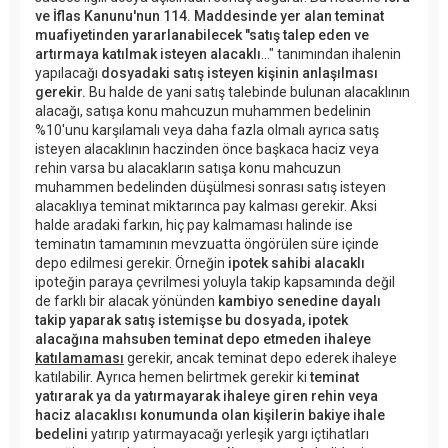
ve İflas Kanunu'nun 114. Maddesinde yer alan teminat
muafiyetinden yararlanabilecek "satış talep eden ve
artırmaya katılmak isteyen alacaklı
..." tanımından ihalenin
yapılacağı
dosyadaki satış isteyen kişinin anlaşılması
gerekir.
Bu halde de yani satış talebinde bulunan alacaklının
alacağı, satışa konu mahcuzun muhammen bedelinin
%10'unu karşılamalı veya daha fazla olmalı ayrıca satış
isteyen alacaklının haczinden önce başkaca haciz veya
rehin varsa bu alacakların satışa konu mahcuzun
muhammen bedelinden düşülmesi sonrası satış isteyen
alacaklıya teminat miktarınca pay kalması gerekir. Aksi
halde aradaki farkın, hiç pay kalmaması halinde ise
teminatın tamamının mevzuatta öngörülen süre içinde
depo edilmesi gerekir. Örneğin
ipotek sahibi alacaklı
ipoteğin paraya çevrilmesi yoluyla takip kapsamında değil
de farklı bir alacak yönünden
kambiyo senedine dayalı
takip yaparak satış istemişse bu dosyada, ipotek
alacağına mahsuben teminat depo etmeden ihaleye
katılamaması
gerekir, ancak teminat depo ederek ihaleye
katılabilir. Ayrıca hemen belirtmek gerekir ki
teminat
yatırarak ya da yatırmayarak ihaleye giren rehin veya
haciz alacaklısı konumunda olan kişilerin bakiye ihale
bedelini
yatırıp yatırmayacağı yerleşik yargı içtihatları