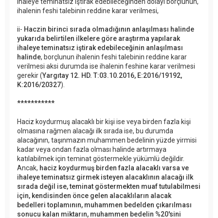
ihaleye teminatsız iştirak edebileceğinden dolayı borçlunun,
ihalenin feshi talebinin reddine karar verilmesi,
ii-
Haczin birinci sırada olmadığının anlaşılması halinde
yukarıda belirtilen ilkelere göre araştırma yapılarak
ihaleye teminatsız iştirak edebileceğinin anlaşılması
halinde
, borçlunun ihalenin feshi talebinin reddine karar
verilmesi aksi durumda ise ihalenin feshine karar verilmesi
gerekir (
Yargıtay 12. HD. T:03.10.2016, E:2016/19192,
K:2016/20327
).
***********
Haciz koydurmuş alacaklı bir kişi ise veya birden fazla kişi
olmasına rağmen alacağı ilk sırada ise, bu durumda
alacağının, taşınmazın muhammen bedelinin yüzde yirmisi
kadar veya ondan fazla olması halinde artırmaya
katılabilmek için teminat göstermekle yükümlü değildir.
Ancak,
haciz koydurmuş birden fazla alacaklı varsa ve
ihaleye teminatsız girmek isteyen alacaklının alacağı ilk
sırada değil ise, teminat göstermekten muaf tutulabilmesi
için, kendisinden önce gelen alacaklıların alacak
bedelleri toplamının, muhammen bedelden çıkarılması
sonucu kalan miktarın, muhammen bedelin %20'sini