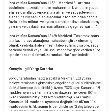
İcra ve İflas Kanunu’nun 115/1. Maddesi "… artırma
bedelinin
haczedilen malın muhammen kıymetinin yüzde
ellisi ile o malla güvence altına alınan ve
satış isteyenin
alacağına rüçhanı olan alacakların toplamından hangisi
fazla ise bu miktarı
ve ayrıca bu miktara ilave olarak paraya
çevirme ve paylaştırma masraflarını da
geçmesi şarttır.
",
İcra ve İflas Kanunu’nun 134/8.Maddesi
"Taşınmazı satın
alanlar,
ihaleye alacağına mahsuben iştirak etmemiş
olmak kaydıyla
, ihalenin feshi talep edilmiş olsa bile,
satış
bedelini derhâl
veya 130 uncu maddeye göre
verilen süre
içinde nakden ödemek zorundadırlar.
" şeklindedir.
Konuyla İlgili Yargı Kararları
Borçlu tarafından haciz alacaklısı Mekmer.. Ltd.Şti.nin
ihaleye teminatsız girmesinin engellendiği ileri sürülmüş ise
de Mahkemece de belirtildiği üzere 7323 sayılı Kanun'un 19.
maddesi uyarınca teminata dair düzenleme içeren İİK'nın
124/3 maddesinin yürürlükten kaldırıldığı,
7343 sayılı
Kanun'un 14. maddesi uyarınca değiştirilen İİK'nın 114.
maddesinin 6. fıkrasının 6. bendinde
ise "
Satış talep eden