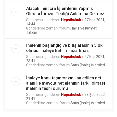
Alacaklının İcra İşlemlerini Yapmış
Olması İtirazın Tebliği Anlamına Gelmez
Son mesaj gönderen
Hepsihukuk
«
27 Kas 2021,
14:44
Gönderilme zamanı forum
Haciz ve Kıymet
Takdiri
İhalenin başlangıç ve bitiş arasının 5 dk
olması ihaleye katılımı azaltmaz
Son mesaj gönderen
Hepsihukuk
«
27 Kas 2021,
23:41
Gönderilme zamanı forum
Satış (ihale) İşlemleri
İhaleye konu taşınmazın ilan edilen net
alanı ile mevcut net alanının farklı olması
ihalenin feshi durumu
Son mesaj gönderen
Hepsihukuk
«
28 Şub 2022,
21:41
Gönderilme zamanı forum
Satış (ihale) İşlemleri