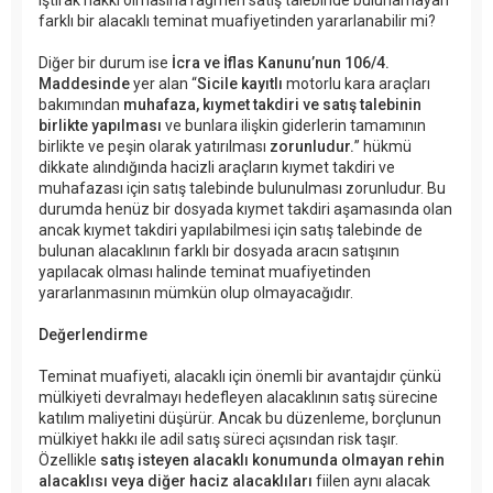
farklı bir alacaklı teminat muafiyetinden yararlanabilir mi?
Diğer bir durum ise
İcra ve İflas Kanunu’nun 106/4.
Maddesinde
yer alan “
Sicile kayıtlı
motorlu kara araçları
bakımından
muhafaza, kıymet takdiri ve satış talebinin
birlikte yapılması
ve bunlara ilişkin giderlerin tamamının
birlikte ve peşin olarak yatırılması
zorunludur.
” hükmü
dikkate alındığında hacizli araçların kıymet takdiri ve
muhafazası için satış talebinde bulunulması zorunludur. Bu
durumda henüz bir dosyada kıymet takdiri aşamasında olan
ancak kıymet takdiri yapılabilmesi için satış talebinde de
bulunan alacaklının farklı bir dosyada aracın satışının
yapılacak olması halinde teminat muafiyetinden
yararlanmasının mümkün olup olmayacağıdır.
Değerlendirme
Teminat muafiyeti, alacaklı için önemli bir avantajdır çünkü
mülkiyeti devralmayı hedefleyen alacaklının satış sürecine
katılım maliyetini düşürür. Ancak bu düzenleme, borçlunun
mülkiyet hakkı ile adil satış süreci açısından risk taşır.
Özellikle
satış isteyen alacaklı konumunda olmayan rehin
alacaklısı veya diğer haciz alacaklıları
fiilen aynı alacak