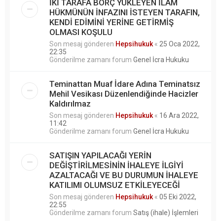
İKİ TARAFA BORÇ YÜKLEYEN İLAM
HÜKMÜNÜN İNFAZINI İSTEYEN TARAFIN,
KENDİ EDİMİNİ YERİNE GETİRMİŞ
OLMASI KOŞULU
Son mesaj gönderen
Hepsihukuk
«
25 Oca 2022,
22:35
Gönderilme zamanı forum
Genel İcra Hukuku
Teminattan Muaf İdare Adına Teminatsız
Mehil Vesikası Düzenlendiğinde Hacizler
Kaldırılmaz
Son mesaj gönderen
Hepsihukuk
«
16 Ara 2022,
11:42
Gönderilme zamanı forum
Genel İcra Hukuku
SATIŞIN YAPILACAĞI YERİN
DEĞİŞTİRİLMESİNİN İHALEYE İLGİYİ
AZALTACAĞI VE BU DURUMUN İHALEYE
KATILIMI OLUMSUZ ETKİLEYECEĞİ
Son mesaj gönderen
Hepsihukuk
«
05 Eki 2022,
22:55
Gönderilme zamanı forum
Satış (ihale) İşlemleri