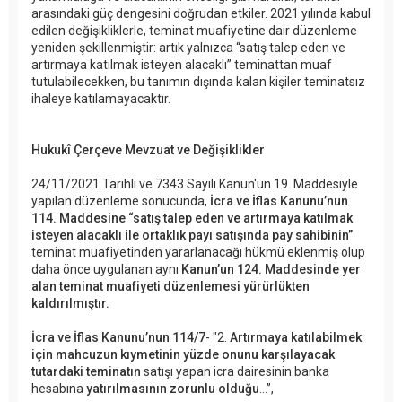
arasındaki güç dengesini doğrudan etkiler. 2021 yılında kabul
edilen değişikliklerle, teminat muafiyetine dair düzenleme
yeniden şekillenmiştir: artık yalnızca “satış talep eden ve
artırmaya katılmak isteyen alacaklı” teminattan muaf
tutulabilecekken, bu tanımın dışında kalan kişiler teminatsız
ihaleye katılamayacaktır.
Hukukî Çerçeve Mevzuat ve Değişiklikler
24/11/2021 Tarihli ve 7343 Sayılı Kanun'un 19. Maddesiyle
yapılan düzenleme sonucunda,
İcra ve İflas Kanunu’nun
114. Maddesine “satış talep eden ve artırmaya katılmak
isteyen alacaklı ile ortaklık payı satışında pay sahibinin”
teminat muafiyetinden yararlanacağı hükmü eklenmiş olup
daha önce uygulanan aynı
Kanun’un 124. Maddesinde yer
alan teminat muafiyeti düzenlemesi yürürlükten
kaldırılmıştır.
İcra ve İflas Kanunu’nun 114/7
- "2.
Artırmaya katılabilmek
için mahcuzun kıymetinin yüzde onunu karşılayacak
tutardaki teminatın
satışı yapan icra dairesinin banka
hesabına
yatırılmasının zorunlu olduğu
…”,