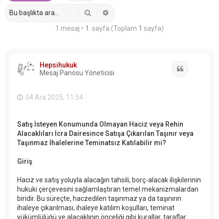
Ara
Gelişmiş arama
1 mesaj •
1
. sayfa (Toplam
1
sayfa)
Hepsihukuk
Alıntı
Mesaj Panosu Yöneticisi
04 Ara 2025, 11:54
Satış İsteyen Konumunda Olmayan Haciz veya Rehin
Alacaklıları İcra Dairesince Satışa Çıkarılan Taşınır veya
Taşınmaz İhalelerine Teminatsız Katılabilir mi?
Giriş
Haciz ve satış yoluyla alacağın tahsili, borç-alacak ilişkilerinin
hukuki çerçevesini sağlamlaştıran temel mekanizmalardan
biridir. Bu süreçte, haczedilen taşınmaz ya da taşınırın
ihaleye çıkarılması; ihaleye katılım koşulları, teminat
yükümlülüğü ve alacaklının önceliği gibi kurallar, taraflar