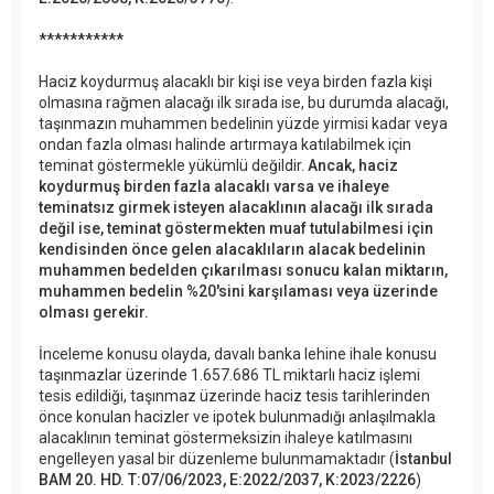
***********
Haciz koydurmuş alacaklı bir kişi ise veya birden fazla kişi
olmasına rağmen alacağı ilk sırada ise, bu durumda alacağı,
taşınmazın muhammen bedelinin yüzde yirmisi kadar veya
ondan fazla olması halinde artırmaya katılabilmek için
teminat göstermekle yükümlü değildir.
Ancak, haciz
koydurmuş birden fazla alacaklı varsa ve ihaleye
teminatsız girmek isteyen alacaklının alacağı ilk sırada
değil ise, teminat göstermekten muaf tutulabilmesi için
kendisinden önce gelen alacaklıların alacak bedelinin
muhammen bedelden çıkarılması sonucu kalan miktarın,
muhammen bedelin %20'sini karşılaması veya üzerinde
olması gerekir.
İnceleme konusu olayda, davalı banka lehine ihale konusu
taşınmazlar üzerinde 1.657.686 TL miktarlı haciz işlemi
tesis edildiği, taşınmaz üzerinde haciz tesis tarihlerinden
önce konulan hacizler ve ipotek bulunmadığı anlaşılmakla
alacaklının teminat göstermeksizin ihaleye katılmasını
engelleyen yasal bir düzenleme bulunmamaktadır (
İstanbul
BAM 20. HD. T:07/06/2023, E:2022/2037, K:2023/2226
)