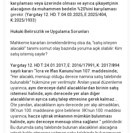
karşılaması veya üzerinde olması ve ayrıca şikayetçinin
alacağının da muhammen bedelin %20'sini karşılaması
gerekir. (
Yargıtay 12. HD. T:04.03.2025, E:2025/404,
K:2025/1933
)
Hukuki Belirsizlik ve Uygulama Sorunları
Mahkeme kararları örneklendirilmiş olsa da, “satış isteyen
alacaklı” tanımı somut olay bazında yoruma açık olabilir: Kim
satış istemiş sayılır?
Yargıtay 12. HD T:24.01.2017, E: 2016/17991, K: 2017/894
sayılı kararı “İcra ve İflas Kanunu’nun 107. maddesinde;
''Her alacaklı, mensup olduğu derece namına satış talebinde
bulunabilir'' hükmüne yer verilmiştir. Anılan yasal düzenleme
uyarınca,
aynı dereceye dahil alacaklılardan birinin satış
istemesi halinde, aynı derecede yer alan diğer
alacaklıların ayrıca satış talep etmesine gerek kalmaz
….
Öte yandan, alacaklıların aynı derecede yer alıp almadıkları,
İİK'nun 100. maddesine göre belirlenir. İİK'nun 100. maddesi
uyarınca,
hacze iştirak imkanının mümkün bulunması
halinde, aynı dereceye mensup olma sağlanır.
” şeklindedir.
Bu durumda satış talebinde bulunan alacaklının alacağına
iştirak hakkı olmasına rağmen satış talebinde bulunamayan