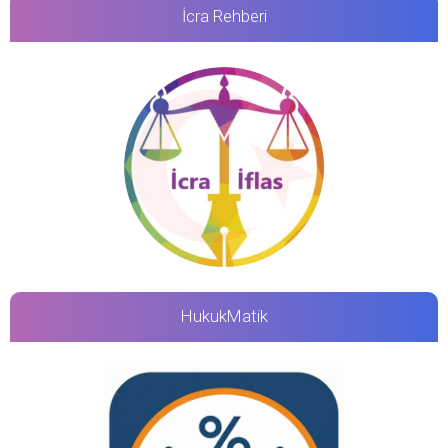
İcra Rehberi
HukukMatik