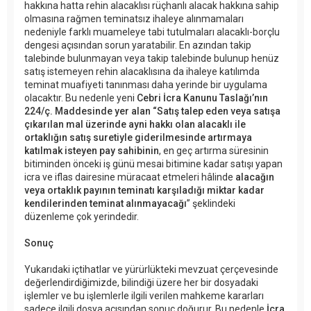
hakkına hatta rehin alacaklısı rüçhanlı alacak hakkına sahip
olmasına rağmen teminatsız ihaleye alınmamaları
nedeniyle farklı muameleye tabi tutulmaları alacaklı-borçlu
dengesi açısından sorun yaratabilir. En azından takip
talebinde bulunmayan veya takip talebinde bulunup henüz
satış istemeyen rehin alacaklısına da ihaleye katılımda
teminat muafiyeti tanınması daha yerinde bir uygulama
olacaktır. Bu nedenle yeni
Cebri İcra Kanunu Taslağı’nın
224/ç. Maddesinde yer alan “Satış talep eden veya satışa
çıkarılan mal üzerinde ayni hakkı olan alacaklı ile
ortaklığın satış suretiyle giderilmesinde artırmaya
katılmak isteyen pay sahibinin
, en geç artırma süresinin
bitiminden önceki iş günü mesai bitimine kadar satışı yapan
icra ve iflas dairesine müracaat etmeleri hâlinde
alacağın
veya ortaklık payının teminatı karşıladığı miktar kadar
kendilerinden teminat alınmayacağı
” şeklindeki
düzenleme çok yerindedir.
Sonuç
Yukarıdaki içtihatlar ve yürürlükteki mevzuat çerçevesinde
değerlendirdiğimizde, bilindiği üzere her bir dosyadaki
işlemler ve bu işlemlerle ilgili verilen mahkeme kararları
sadece ilgili dosya açısından sonuç doğurur. Bu nedenle
İcra