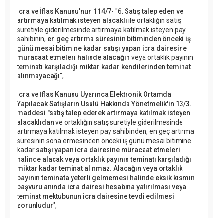
İcra ve İflas Kanunu’nun 114/7
- "6.
Satış talep eden ve
artırmaya katılmak isteyen alacaklı
ile ortaklığın satış
suretiyle giderilmesinde artırmaya katılmak isteyen pay
sahibinin,
en geç artırma süresinin bitiminden önceki iş
günü mesai bitimine kadar satışı yapan icra dairesine
müracaat etmeleri hâlinde alacağın
veya ortaklık payının
teminatı karşıladığı miktar kadar kendilerinden teminat
alınmayacağı
",
İcra ve İflas Kanunu Uyarınca Elektronik Ortamda
Yapılacak Satışların Usulü Hakkında Yönetmelik'in 13/3.
maddesi "satış talep ederek artırmaya katılmak isteyen
alacaklıdan
ve ortaklığın satış suretiyle giderilmesinde
artırmaya katılmak isteyen pay sahibinden, en geç artırma
süresinin sona ermesinden önceki iş günü mesai bitimine
kadar
satışı yapan icra dairesine müracaat etmeleri
halinde alacak veya ortaklık payının teminatı karşıladığı
miktar kadar teminat alınmaz. Alacağın veya ortaklık
payının teminata yeterli gelmemesi halinde eksik kısmın
başvuru anında icra dairesi hesabına yatırılması veya
teminat mektubunun icra dairesine tevdi edilmesi
zorunludur
",