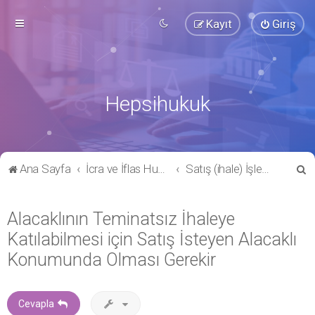
Kayıt
Giriş
Hepsihukuk
A
Ana Sayfa
İcra ve İflas Hukuku
Satış (ihale) İşlemleri
r
a
Alacaklının Teminatsız İhaleye
Katılabilmesi için Satış İsteyen Alacaklı
Konumunda Olması Gerekir
Cevapla