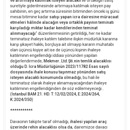
ve artırmaya katılmak isteyen alacaklı
ile ortaklığın satış
suretiyle giderilmesinde artırmaya katılmak isteyen pay
sahibinin, en geç artırma süresinin bitiminden önceki iş günü
mesai bitimine kadar
satışı yapan icra dairesine müracaat
etmeleri hâlinde alacağın veya ortaklık payının teminatı
karşıladığı miktar kadar kendilerinden teminat
alınmayacağı
" düzenlenmesinin getirildiği, her ne kadar
teminatsız ihaleye katılım talebine ilişkin müdürlük kararına
karşı şikayet hakkı, borçluya ait olmayıp kararın muhatabı
olan üçüncü kişiye ait ise de üçüncü kişinin ihaleye
katılımının engellendiği iddiası yönünden yapılan
değerlendirmede,
Mekmer..Ltd.Şti.nin temlik alacaklısı
olduğu D. İcra Müdürlüğünün 2023/11782 Esas sayılı
dosyasında ihale konusu taşınmaz yönünden satış
isteyen alacaklı konumunda olmadığı
, bu hali ile
teminatsız olarak ihaleye alınamayacağından ihaleye
katılımının engellendiğinden de söz edilemeyeceği...
(
İstanbul BAM 21. HD. T:12/02/2024, E:2024/264,
K:2024/350
)
***********
Davacının takipte taraf olmadığı,
ihalesi yapılan araç
üzerinde rehin alacaklısı olsa da
, dairemizce davacı