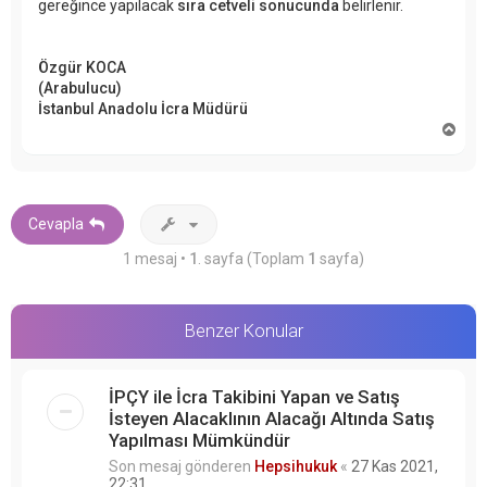
gereğince yapılacak
sıra cetveli sonucunda
belirlenir.
Özgür KOCA
(Arabulucu)
İstanbul Anadolu İcra Müdürü
B
a
ş
a
d
ö
Cevapla
n
1 mesaj •
1
. sayfa (Toplam
1
sayfa)
Benzer Konular
İPÇY ile İcra Takibini Yapan ve Satış
İsteyen Alacaklının Alacağı Altında Satış
Yapılması Mümkündür
Son mesaj gönderen
Hepsihukuk
«
27 Kas 2021,
22:31