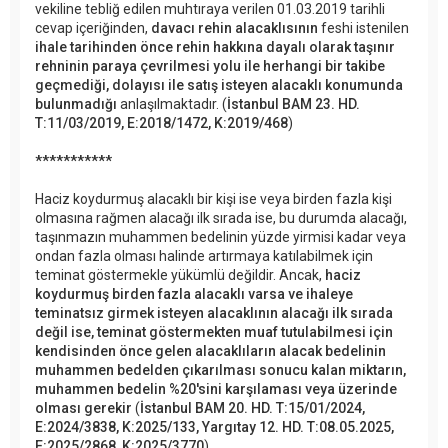
vekiline tebliğ edilen muhtıraya verilen 01.03.2019 tarihli
cevap içeriğinden,
davacı rehin alacaklısının
feshi istenilen
ihale tarihinden önce rehin hakkına dayalı olarak taşınır
rehninin paraya çevrilmesi yolu ile herhangi bir takibe
geçmediği, dolayısı ile satış isteyen alacaklı konumunda
bulunmadığı
anlaşılmaktadır. (
İstanbul BAM 23. HD.
T:11/03/2019, E:2018/1472, K:2019/468
)
***********
Haciz koydurmuş alacaklı bir kişi ise veya birden fazla kişi
olmasına rağmen alacağı ilk sırada ise, bu durumda alacağı,
taşınmazın muhammen bedelinin yüzde yirmisi kadar veya
ondan fazla olması halinde artırmaya katılabilmek için
teminat göstermekle yükümlü değildir. Ancak,
haciz
koydurmuş birden fazla alacaklı varsa ve ihaleye
teminatsız girmek isteyen alacaklının alacağı ilk sırada
değil ise, teminat göstermekten muaf tutulabilmesi için
kendisinden önce gelen alacaklıların alacak bedelinin
muhammen bedelden çıkarılması sonucu kalan miktarın,
muhammen bedelin %20'sini karşılaması veya üzerinde
olması gerekir
(
İstanbul BAM 20. HD. T:15/01/2024,
E:2024/3838, K:2025/133, Yargıtay 12. HD. T:08.05.2025,
E:2025/2868, K:2025/3770
).