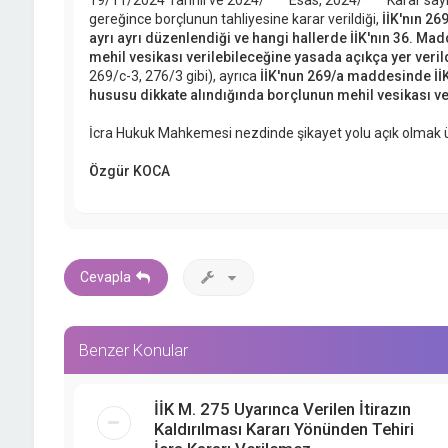
19/11/2024 Tarihli ve 2024/*** Esas, 2024/*** Karar sayıl
gereğince borçlunun tahliyesine karar verildiği,
İİK'nın 26
ayrı ayrı düzenlendiği ve hangi hallerde İİK'nın 36. M
mehil vesikası verilebileceğine yasada açıkça yer veril
269/c-3, 276/3 gibi), ayrıca
İİK'nun 269/a maddesinde İİ
hususu dikkate alındığında borçlunun mehil vesikası ve
İcra Hukuk Mahkemesi nezdinde şikayet yolu açık olmak ü
Özgür KOCA
Cevapla
Benzer Konular
İİK M. 275 Uyarınca Verilen İtirazın
Kaldırılması Kararı Yönünden Tehiri