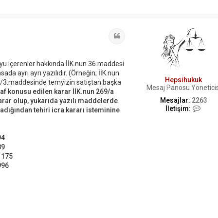
Alıntı
yu içerenler hakkında İİK.nun 36.maddesi
ada ayrı ayrı yazılıdır. (Örneğin; İİK.nun
Hepsihukuk
364/3.maddesinde temyizin satıştan başka
Mesaj Panosu Yöneticis
naf konusu edilen karar İİK.nun 269/a
Mesajlar:
2263
karar olup, yukarıda yazılı maddelerde
İ
İletişim:
adığından tehiri icra kararı isteminine
l
e
t
94
i
ş
89
i
1175
m
996
H
e
p
s
i
h
u