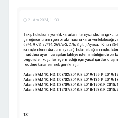
21 Ara 2024, 11:33
Takip hukukuna yönelik kararların temyizinde, hangi konu
gereğince icranın geri bırakılmasına karar verilebileceği yas
69/4, 97/3, 97/14, 269/c-3, 276/3 gibi) Ayrıca, İİK.nun 
icra işlemlerini durdurmayacağı hükme bağlanmıştır.
İsti
maddesi uyarınca açılan tahliye istemi niteliğinde bir 
öngörülen koşulları içermediği için yasal şartlar oluşm
reddine
karar vermek gerekmiştir.
Adana BAM 10. HD. T.08/02/2019, E.2019/155, K.2019/1
Adana BAM 10. HD. T.08/02/2019, E.2019/136, K.2019/1
Adana BAM 10. HD. T.28/09/2018, E.2018/1908, K.2018/
Adana BAM 10. HD. T.17/07/2018, E.2018/1538, K.2018/
T.C.