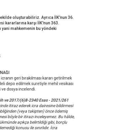
ilde oluşturabiliriz. Ayrıca İİK'nun 36.
 kararlarına karşı İİK'nun 363.
ı yani mahkemenin bu yöndeki
S
ANAĞI
 icranın geri bırakılması kararı getirilmek
eli depo edilmek suretiyle mehil vesikası
i ve dosya incelendi.
ih ve 2017/(6)8-2340 Esas - 2021/261
inde itiraz ederek icra dairesine bildirmesi
ebliğinden (veya takipten) önce ödemiş
i böyle bir itirazı inceleyemez. Bu hâlde,
münde açıkça belirtildiği gibi, borçlu
mediği konusu ile sınırlıdır. İcra