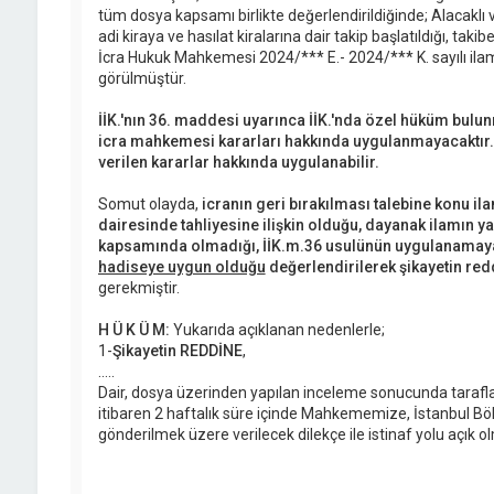
tüm dosya kapsamı birlikte değerlendirildiğinde; Alacaklı 
adi kiraya ve hasılat kiralarına dair takip başlatıldığı, taki
İcra Hukuk Mahkemesi 2024/*** E.- 2024/*** K. sayılı ilamı
görülmüştür.
İİK.'nın 36. maddesi uyarınca İİK.'nda özel hüküm bulunm
icra mahkemesi kararları hakkında uygulanmayacaktı
verilen kararlar hakkında uygulanabilir.
Somut olayda,
icranın geri bırakılması talebine konu il
dairesinde tahliyesine ilişkin olduğu, dayanak ilamın y
kapsamında olmadığı, İİK.m.36 usulünün uygulanamay
hadiseye uygun olduğu
değerlendirilerek şikayetin red
gerekmiştir.
H Ü K Ü M:
Yukarıda açıklanan nedenlerle;
1-
Şikayetin REDDİNE
,
.....
Dair, dosya üzerinden yapılan inceleme sonucunda tarafla
itibaren 2 haftalık süre içinde Mahkememize, İstanbul Böl
gönderilmek üzere verilecek dilekçe ile istinaf yolu açık 