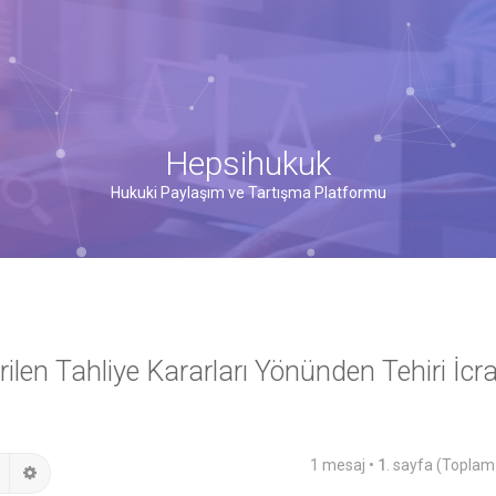
Hepsihukuk
Hukuki Paylaşım ve Tartışma Platformu
len Tahliye Kararları Yönünden Tehiri İcr
1 mesaj •
1
. sayfa (Topla
Ara
Gelişmiş arama