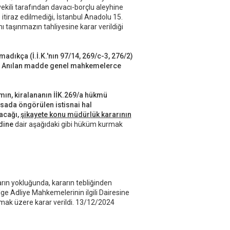
vekili tarafından davacı-borçlu aleyhine
be itiraz edilmediği, İstanbul Anadolu 15.
 taşınmazın tahliyesine karar verildiği
adıkça (İ.İ.K.'nın 97/14, 269/c-3, 276/2)
r. Anılan madde genel mahkemelerce
amın, kiralananın İİK.269/a hükmü
asada öngörülen istisnai hal
acağı,
şikayete konu müdürlük kararının
dine
dair aşağıdaki gibi hüküm kurmak
rın yokluğunda, kararın tebliğinden
ge Adliye Mahkemelerinin ilgili Dairesine
olmak üzere karar verildi. 13/12/2024