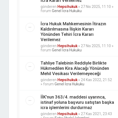
İcra Kararı Verilemez
gönderen
Hepsihukuk
»
27 Nis 2025, 11:10
»
forum
Genel İcra Hukuku
İcra Hukuk Mahkemesinin İtirazın
Kaldırılmasına İlişkin Kararı
Yönünden Tehiri İcra Kararı
Verilemez
gönderen
Hepsihukuk
»
27 Nis 2025, 11:10
»
forum
Genel İcra Hukuku
Tahliye Talebinin Reddiyle Birlikte
Hükmedilen Kira Alacağı Yönünden
Mehil Vesikası Verilemeyeceği
gönderen
Hepsihukuk
»
24 Kas 2022, 21:52
» forum
Genel İcra Hukuku
İİK'nun 363/4. maddesi uyarınca,
istinaf yoluna başvuru satıştan başka
icra işlemlerini durdurmaz
gönderen
Hepsihukuk
»
27 Kas 2021, 23:43