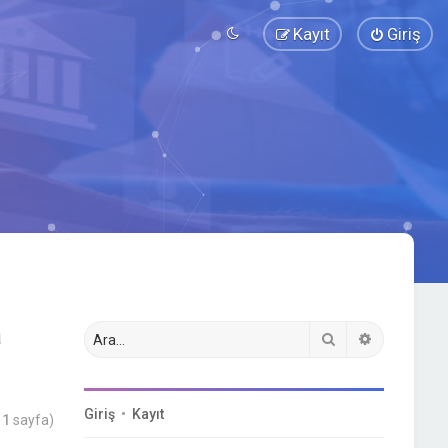
Kayıt
Giriş
a
Ara
Gelişmiş a
Giriş
•
Kayıt
m
1
sayfa)