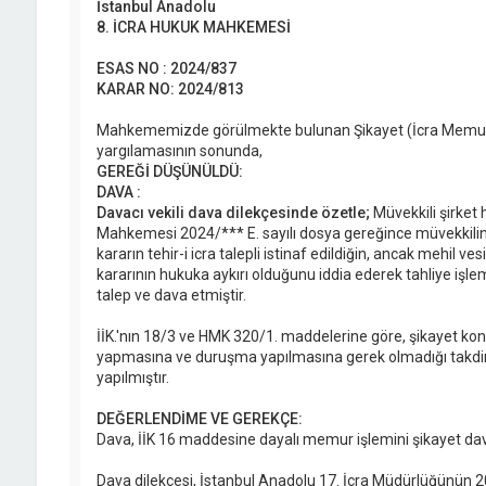
İstanbul Anadolu
8. İCRA HUKUK MAHKEMESİ
ESAS NO : 2024/837
KARAR NO: 2024/813
Mahkememizde görülmekte bulunan Şikayet (İcra Memur 
yargılamasının sonunda,
GEREĞİ DÜŞÜNÜLDÜ:
DAVA :
Davacı vekili dava dilekçesinde özetle;
Müvekkili şirket 
Mahkemesi 2024/*** E. sayılı dosya gereğince müvekkilini
kararın tehir-i icra talepli istinaf edildiğin, ancak mehil ve
kararının hukuka aykırı olduğunu iddia ederek tahliye işl
talep ve dava etmiştir.
İİK.'nın 18/3 ve HMK 320/1. maddelerine göre, şikayet kon
yapmasına ve duruşma yapılmasına gerek olmadığı takdir
yapılmıştır.
DEĞERLENDİME VE GEREKÇE:
Dava, İİK 16 maddesine dayalı memur işlemini şikayet dav
Dava dilekçesi, İstanbul Anadolu 17. İcra Müdürlüğünün 202