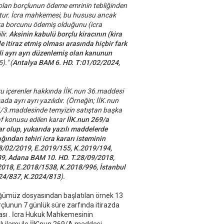
olan borçlunun ödeme emrinin tebliğinden
ktur. İcra mahkemesi, bu hususu ancak
kira borcunu ödemiş olduğunu (icra
lir.
Aksinin kabulü borçlu kiracının (kira
 itiraz etmiş olması arasında hiçbir fark
i ayrı ayrı düzenlemiş olan kanunun
)." (
Antalya BAM 6. HD. T:01/02/2024,
yu içerenler hakkında İİK.nun 36.maddesi
da ayrı ayrı yazılıdır. (Örneğin; İİK.nun
64/3.maddesinde temyizin satıştan başka
af konusu edilen karar
İİK.nun 269/a
ar olup, yukarıda yazılı maddelerde
ğından tehiri icra kararı isteminin
8/02/2019, E.2019/155, K.2019/194,
9, Adana BAM 10. HD. T.28/09/2018,
018, E.2018/1538, K.2018/996, İstanbul
24/837, K.2024/813
).
üğümüz dosyasından başlatılan örnek 13
çlunun 7 günlük süre zarfında itirazda
sı . İcra Hukuk Mahkemesinin