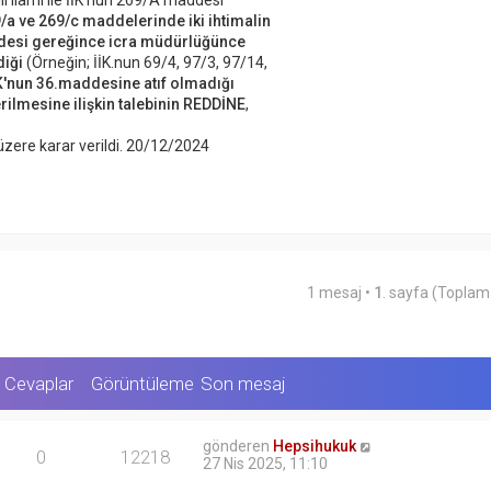
ı ilamı ile İİK'nun 269/A maddesi
9/a ve 269/c maddelerinde iki ihtimalin
addesi gereğince icra müdürlüğünce
diği
(Örneğin; İİK.nun 69/4, 97/3, 97/14,
K'nun 36.maddesine atıf olmadığı
rilmesine ilişkin talebinin REDDİNE
,
zere karar verildi. 20/12/2024
1 mesaj •
1
. sayfa (Topla
Cevaplar
Görüntüleme
Son mesaj
gönderen
Hepsihukuk
0
12218
27 Nis 2025, 11:10