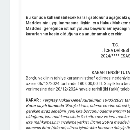
Bu konuda kullanılabilecek karar şablonunu aşağıdaki şek
Maddesinin uygulanmasına ilişkin İcra Hukuk Mahkemesi
Maddesi gereğince istinaf yoluna başvurulamayacağın
kararlarının kesin olduğunu da unutmamak gerekir.
T.C.
. İCRA DAİRESİ
2024/**** ESA
KARAR TENSİP TUT
Borçlu vekilinin tahliye kararının istinaf edilmesi nedeniyle
üzere 06/12/2024 tarihinde 180.000,00 TL 3 aylık kira bed
verilmesine dair 20/12/2024 havale tarihli (iki farklı) taleb
KARAR :
Yargıtay Hukuk Genel Kurulunun 16/03/2021 tar
Karar sayılı ilamında
"Borçlu kiracı, ödeme emrine süresi iç
gereken itiraz sebebini, yani kira borcunu ödeme emrinin t
olduğunu, icra mahkemesinde ileri süremez ve icra mahkemes
icra mahkemesinin inceleme yetkisi, İİK'nın 269/a madde hük
kiracının ihtar (ödeme) süresi içinde kira borcunu ödeyip öde