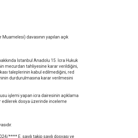
k
u
k
Muamelesi) davasının yapılan açık
hakkında İstanbul Anadolu 15. İcra Hukuk
n mecurdan tahliyesine karar verildiğini,
sikası taleplerinin kabul edilmediğini, red
eminin durdurulmasına karar verilmesini
usu işlemi yapan icra dairesinin açıklama
 edilerek dosya üzerinde inceleme
asıdır.
4/**** E. sayılı takip sayılı dosyası ve