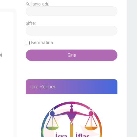
Kullanıcı adı:
Şifre:
Beni hatırla
i
İcra Rehberi