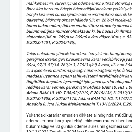
mahkemesinin, süresi içinde ödeme emrine itiraz etmemiş 
önce kira borcunu ödeyip ödemediğini inceleme yetkisi yo
borçlu kiracının süresi içinde ödeme emrine itiraz ederek 
dairesine) bildirmiş olması hâlinde (İİK m. 269/c) inceleyebi
borcu bakımından) ödeme emrine itiraz etmemiş olması ile
bulunmadığına müncer olmaktadır ki, bu husus iki ihtimal
sistemine (İİK m. 269/a ve 269/c) aykırı düşer
(Kuru, s. 835
E:2023/1401, K:2024/195
),
Takip hukukuna yönelik kararların temyizinde, hangi konu
gereğince icranın geri bırakılmasına karar verilebileceği yasa
69/4, 97/3, 97/14, 269/c-3, 276/3 gibi) Ayrıca, İİK.nun 3
icra işlemlerini durdurmayacağı hükme bağlanmıştır. İstin
maddesi uyarınca açılan tahliye istemi niteliğinde bir kar
öngörülen koşulları içermediği için yasal şartlar oluşmadı
reddine
karar vermek gerekmiştir (
Adana BAM 10. HD. T.0
Adana BAM 10. HD. T.08/02/2019, E.2019/136, K.2019/18
E.2018/1908, K.2018/1175, Adana BAM 10. HD. T.17/07/2
Anadolu 8. İcra Hukuk Mahkemesinin T.13/12/2024, E.20
Yukarıdaki kararlar emsalen dikkate alındığında, müdürl
ödeme emrinin borçluya tebliğ edilmesini müteakiben bor
bulunmadığı ve 30 günlük ödeme süresinin geçmesi sonra