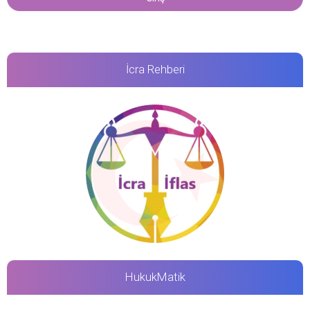
İcra Rehberi
HukukMatik