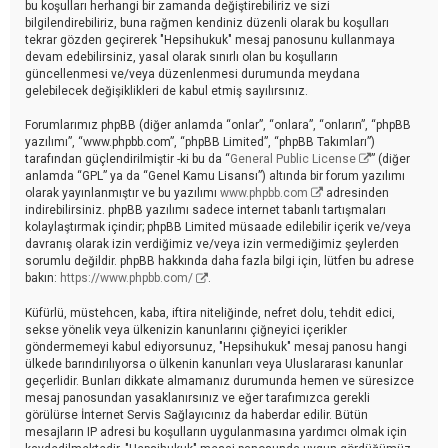
bu koşulları herhangi bir zamanda değiştirebiliriz ve sizi
bilgilendirebiliriz, buna rağmen kendiniz düzenli olarak bu koşulları
tekrar gözden geçirerek "Hepsihukuk" mesaj panosunu kullanmaya
devam edebilirsiniz, yasal olarak sınırlı olan bu koşulların
güncellenmesi ve/veya düzenlenmesi durumunda meydana
gelebilecek değişiklikleri de kabul etmiş sayılırsınız.
Forumlarımız phpBB (diğer anlamda “onlar”, “onlara”, “onların”, “phpBB
yazılımı”, “www.phpbb.com”, “phpBB Limited”, “phpBB Takımları”)
tarafından güçlendirilmiştir -ki bu da “
General Public License
” (diğer
anlamda “GPL” ya da “Genel Kamu Lisansı”) altında bir forum yazılımı
olarak yayınlanmıştır ve bu yazılımı
www.phpbb.com
adresinden
indirebilirsiniz. phpBB yazılımı sadece internet tabanlı tartışmaları
kolaylaştırmak içindir; phpBB Limited müsaade edilebilir içerik ve/veya
davranış olarak izin verdiğimiz ve/veya izin vermediğimiz şeylerden
sorumlu değildir. phpBB hakkında daha fazla bilgi için, lütfen bu adrese
bakın:
https://www.phpbb.com/
.
Küfürlü, müstehcen, kaba, iftira niteliğinde, nefret dolu, tehdit edici,
sekse yönelik veya ülkenizin kanunlarını çiğneyici içerikler
göndermemeyi kabul ediyorsunuz, "Hepsihukuk" mesaj panosu hangi
ülkede barındırılıyorsa o ülkenin kanunları veya Uluslararası kanunlar
geçerlidir. Bunları dikkate almamanız durumunda hemen ve süresizce
mesaj panosundan yasaklanırsınız ve eğer tarafımızca gerekli
görülürse İnternet Servis Sağlayıcınız da haberdar edilir. Bütün
mesajların IP adresi bu koşulların uygulanmasına yardımcı olmak için