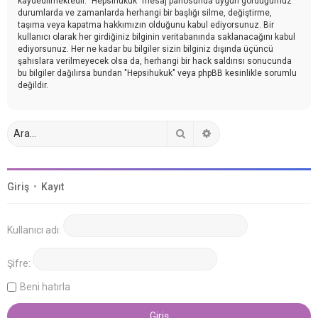
kaydedilmektedir. "Hepsihukuk" mesaj panosunda uygun gördüğümüz
durumlarda ve zamanlarda herhangi bir başlığı silme, değiştirme,
taşıma veya kapatma hakkımızın olduğunu kabul ediyorsunuz. Bir
kullanıcı olarak her girdiğiniz bilginin veritabanında saklanacağını kabul
ediyorsunuz. Her ne kadar bu bilgiler sizin bilginiz dışında üçüncü
şahıslara verilmeyecek olsa da, herhangi bir hack saldırısı sonucunda
bu bilgiler dağılırsa bundan "Hepsihukuk" veya phpBB kesinlikle sorumlu
değildir.
Ara
Gelişmiş arama
Giriş
•
Kayıt
Kullanıcı adı:
Şifre:
Beni hatırla