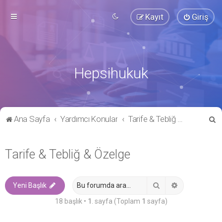
Kayıt
Giriş
Hepsihukuk
A
Ana Sayfa
Yardımcı Konular
Tarife & Tebliğ & Özelge
r
a
Tarife & Tebliğ & Özelge
Ara
Gelişmiş ara
Yeni Başlık
18 başlık •
1
. sayfa (Toplam
1
sayfa)