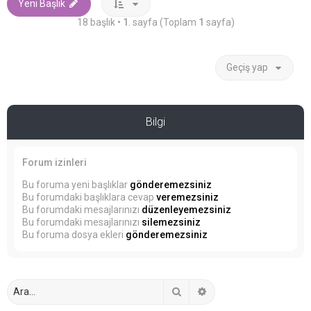
Yeni Başlık
18 başlık •
1
. sayfa (Toplam
1
sayfa)
Geçiş yap
Bilgi
Forum izinleri
Bu foruma yeni başlıklar
gönderemezsiniz
Bu forumdaki başlıklara cevap
veremezsiniz
Bu forumdaki mesajlarınızı
düzenleyemezsiniz
Bu forumdaki mesajlarınızı
silemezsiniz
Bu foruma dosya ekleri
gönderemezsiniz
Ara
Gelişmiş arama