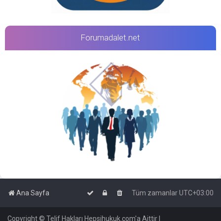
Forumadalet.net
Ana Sayfa
Tüm zamanlar
UTC+03:00
Copyright © Telif Hakları Hepsihukuk.com'a Aittir |