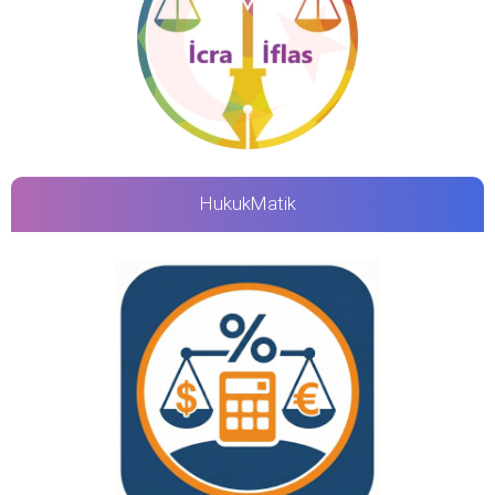
HukukMatik