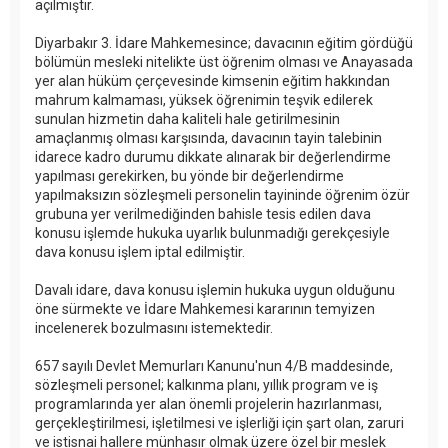
açılmıştır.
Diyarbakır 3. İdare Mahkemesince; davacının eğitim gördüğü
bölümün mesleki nitelikte üst öğrenim olması ve Anayasada
yer alan hüküm çerçevesinde kimsenin eğitim hakkından
mahrum kalmaması, yüksek öğrenimin teşvik edilerek
sunulan hizmetin daha kaliteli hale getirilmesinin
amaçlanmış olması karşısında, davacının tayin talebinin
idarece kadro durumu dikkate alınarak bir değerlendirme
yapılması gerekirken, bu yönde bir değerlendirme
yapılmaksızın sözleşmeli personelin tayininde öğrenim özür
grubuna yer verilmediğinden bahisle tesis edilen dava
konusu işlemde hukuka uyarlık bulunmadığı gerekçesiyle
dava konusu işlem iptal edilmiştir.
Davalı idare, dava konusu işlemin hukuka uygun olduğunu
öne sürmekte ve İdare Mahkemesi kararının temyizen
incelenerek bozulmasını istemektedir.
657 sayılı Devlet Memurları Kanunu'nun 4/B maddesinde,
sözleşmeli personel; kalkınma planı, yıllık program ve iş
programlarında yer alan önemli projelerin hazırlanması,
gerçekleştirilmesi, işletilmesi ve işlerliği için şart olan, zaruri
ve istisnai hallere münhasır olmak üzere özel bir meslek