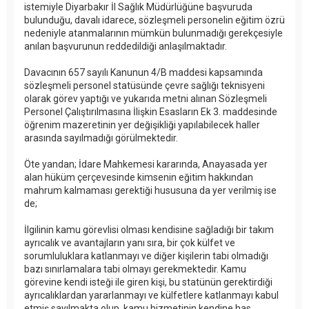
istemiyle Diyarbakır İl Sağlık Müdürlüğüne başvuruda
bulunduğu, davalı idarece, sözleşmeli personelin eğitim özrü
nedeniyle atanmalarının mümkün bulunmadığı gerekçesiyle
anılan başvurunun reddedildiği anlaşılmaktadır.
Davacının 657 sayılı Kanunun 4/B maddesi kapsamında
sözleşmeli personel statüsünde çevre sağlığı teknisyeni
olarak görev yaptığı ve yukarıda metni alınan Sözleşmeli
Personel Çalıştırılmasına İlişkin Esasların Ek 3. maddesinde
öğrenim mazeretinin yer değişikliği yapılabilecek haller
arasında sayılmadığı görülmektedir.
Öte yandan; İdare Mahkemesi kararında, Anayasada yer
alan hüküm çerçevesinde kimsenin eğitim hakkından
mahrum kalmaması gerektiği hususuna da yer verilmiş ise
de;
İlgilinin kamu görevlisi olması kendisine sağladığı bir takım
ayrıcalık ve avantajların yanı sıra, bir çok külfet ve
sorumluluklara katlanmayı ve diğer kişilerin tabi olmadığı
bazı sınırlamalara tabi olmayı gerekmektedir. Kamu
görevine kendi isteği ile giren kişi, bu statünün gerektirdiği
ayrıcalıklardan yararlanmayı ve külfetlere katlanmayı kabul
etmiş sayılmakta olup, kamu hizmetinin kendine has