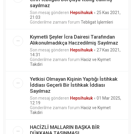
sayılmaz
Son mesaj gönderen
Hepsihukuk
«
25 Kas 2021,
21:03
Gönderilme zamanı forum
Tebligat İşlemleri
Kıymetli Şeyler İcra Dairesi Tarafından
Alıkonulmadıkça Haczedilmiş Sayılmaz
Son mesaj gönderen
Hepsihukuk
«
27 Kas 2021,
14:31
Gönderilme zamanı forum
Haciz ve Kıymet
Takdiri
Yetkisi Olmayan Kişinin Yaptığı İstihkak
İddiası Geçerli Bir İstihkak İddiası
Sayılmaz
Son mesaj gönderen
Hepsihukuk
«
01 Mar 2025,
12:19
Gönderilme zamanı forum
Haciz ve Kıymet
Takdiri
HACİZLİ MALLARIN BAŞKA BİR
DÜKKANA TAŞINMASI