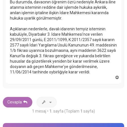
Bu durumda, davacının öğrenim özrü nedeniyle Ankara iline
atanma isteminin reddine dair işlemde hukuka aykırılık,
anılan işlemin iptaline ilişkin İdare Mahkemesi kararında
hukuka uyarlık görülmemiştir.
Açıklanan nedenlerle, davalı idarenin temyiz isteminin
kabulüyle, Diyarbakır 3. İdare Mahkemesi'nce verilen
29/09/2011 günlü, E:2011/1099, K:2011/2357 sayılı kararın
2577 sayılı İdari Yargılama Usulü Kanununun 49. maddesinin
1/b fıkrası uyarınca bozulmasına, aynı maddenin 3622 sayılı
Kanun'la değişik 3. fıkrası gereğince ve yukarıda belirtilen
hususlar da gözetilerek yeniden bir karar verilmek üzere
dosyanın adı geçen Mahkeme'ye gönderilmesine,
11/06/2014 tarihinde oybirliğiyle karar verildi.
B
a
ş
a
d
ö
Cevapla
n
1 mesaj •
1
. sayfa (Toplam
1
sayfa)