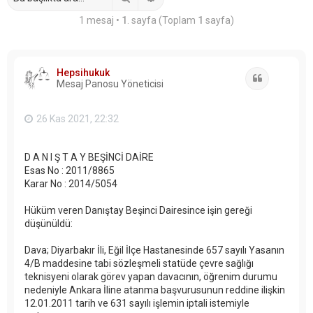
1 mesaj •
1
. sayfa (Toplam
1
sayfa)
Hepsihukuk
Alıntı
Mesaj Panosu Yöneticisi
26 Kas 2021, 22:32
D A N I Ş T A Y BEŞİNCİ DAİRE
Esas No : 2011/8865
Karar No : 2014/5054
Hüküm veren Danıştay Beşinci Dairesince işin gereği
düşünüldü:
Dava; Diyarbakır İli, Eğil İlçe Hastanesinde 657 sayılı Yasanın
4/B maddesine tabi sözleşmeli statüde çevre sağlığı
teknisyeni olarak görev yapan davacının, öğrenim durumu
nedeniyle Ankara İline atanma başvurusunun reddine ilişkin
12.01.2011 tarih ve 631 sayılı işlemin iptali istemiyle