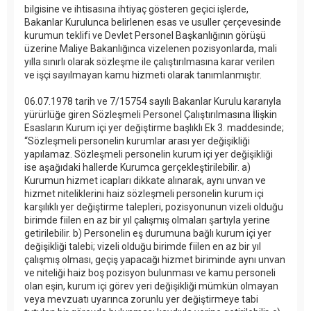
bilgisine ve ihtisasına ihtiyaç gösteren geçici işlerde,
Bakanlar Kurulunca belirlenen esas ve usuller çerçevesinde
kurumun teklifi ve Devlet Personel Başkanlığının görüşü
üzerine Maliye Bakanlığınca vizelenen pozisyonlarda, mali
yılla sınırlı olarak sözleşme ile çalıştırılmasına karar verilen
ve işçi sayılmayan kamu hizmeti olarak tanımlanmıştır.
06.07.1978 tarih ve 7/15754 sayılı Bakanlar Kurulu kararıyla
yürürlüğe giren Sözleşmeli Personel Çalıştırılmasına İlişkin
Esasların Kurum içi yer değiştirme başlıklı Ek 3. maddesinde;
“Sözleşmeli personelin kurumlar arası yer değişikliği
yapılamaz. Sözleşmeli personelin kurum içi yer değişikliği
ise aşağıdaki hallerde Kurumca gerçekleştirilebilir. a)
Kurumun hizmet icapları dikkate alınarak, aynı unvan ve
hizmet niteliklerini haiz sözleşmeli personelin kurum içi
karşılıklı yer değiştirme talepleri, pozisyonunun vizeli olduğu
birimde fiilen en az bir yıl çalışmış olmaları şartıyla yerine
getirilebilir. b) Personelin eş durumuna bağlı kurum içi yer
değişikliği talebi; vizeli olduğu birimde fiilen en az bir yıl
çalışmış olması, geçiş yapacağı hizmet biriminde aynı unvan
ve niteliği haiz boş pozisyon bulunması ve kamu personeli
olan eşin, kurum içi görev yeri değişikliği mümkün olmayan
veya mevzuatı uyarınca zorunlu yer değiştirmeye tabi