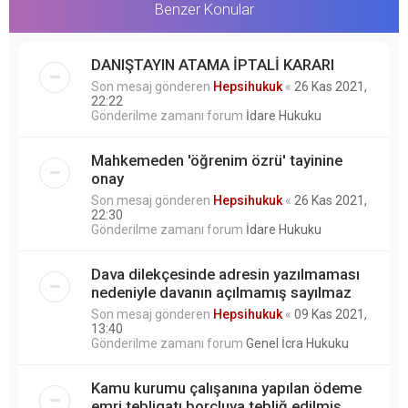
Benzer Konular
DANIŞTAYIN ATAMA İPTALİ KARARI
Son mesaj gönderen
Hepsihukuk
«
26 Kas 2021,
22:22
Gönderilme zamanı forum
İdare Hukuku
Mahkemeden 'öğrenim özrü' tayinine
onay
Son mesaj gönderen
Hepsihukuk
«
26 Kas 2021,
22:30
Gönderilme zamanı forum
İdare Hukuku
Dava dilekçesinde adresin yazılmaması
nedeniyle davanın açılmamış sayılmaz
Son mesaj gönderen
Hepsihukuk
«
09 Kas 2021,
13:40
Gönderilme zamanı forum
Genel İcra Hukuku
Kamu kurumu çalışanına yapılan ödeme
emri tebligatı borçluya tebliğ edilmiş