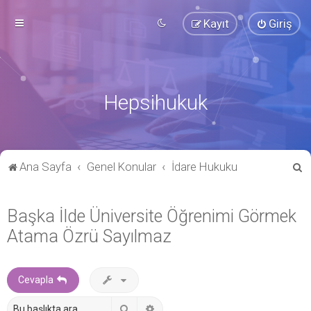
Kayıt
Giriş
Hepsihukuk
A
Ana Sayfa
Genel Konular
İdare Hukuku
r
a
Başka İlde Üniversite Öğrenimi Görmek
Atama Özrü Sayılmaz
Cevapla
Ara
Gelişmiş arama