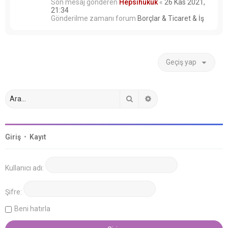
Son mesaj gönderen
Hepsihukuk
«
26 Kas 2021,
21:34
Gönderilme zamanı forum
Borçlar & Ticaret & İş
Geçiş yap
Ara
Gelişmiş arama
Giriş
•
Kayıt
Kullanıcı adı:
Şifre:
Beni hatırla