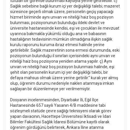
tutulan bir görevde bulunması kaydıyla yerine getirilebilir. c)
Sağlık sebebine bağlı kurum içi yer değişikliği talebi; mazeret
süresince geçerli olmak üzere, personelin geçiş yapacağı
hizmet biriminde aynı unvan ve niteliği haiz boş pozisyon
bulunması, pozisyonunun bulunduğu ildeki devlet ve
üniversite hastanesinde kendisi, eşi ve çocukları ile mevzuat
uyarınca bakmakla yükümlü olduğu ana ve babasının
hastalığının tedavisinin mümkün olmadığına ilişkin sağlık
kurulu raporunu kuruma ibraz etmesi halinde yerine
getirilebilir. Sağlık mazeretinin sona ermesi durumunda, eski
pozisyonun bulunduğu il sınırları içerisindeki aynı unvan ve
niteliği haiz boş pozisyona yeniden atama yapılır. ç) Aynı
unvan ve niteliği haiz boş pozisyon bulunması halinde, eşi
şehit olan personelin kurum içi yer değişikliği talebi, bir
defaya mahsus olmak üzere yerine getirilir.” kuralı yer almış
olup, öğrenim durumu nedeniyle naklen atanmaya imkan
sağlayan bir düzenlemeye yer verilmemiştir.
Dosyanın incelenmesinden, Diyarbakır İli, Eğil İlçe
Hastanesinde 657 sayılı Yasanın 4/B maddesine tabi
sözleşmeli statüde çevre sağlığı teknisyeni olarak görev
yapan davacının, Hacettepe Üniversitesi İktisadi ve İdari
Bilimler Fakültesi Sağlık İdaresi Bölümüne kayıtlı olarak
öğrenim gördüğünü belirterek, Ankara İline atanma