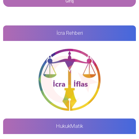
İcra Rehberi
HukukMatik